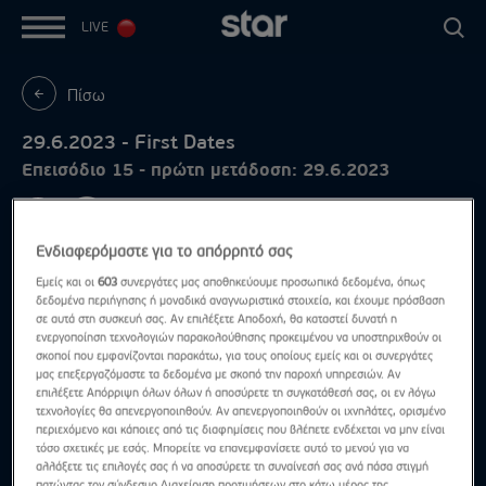
LIVE
Πίσω
29.6.2023 - First Dates
Επεισόδιο 15 - πρώτη μετάδοση: 29.6.2023
Ενδιαφερόμαστε για το απόρρητό σας
Εμείς και οι
603
συνεργάτες μας αποθηκεύουμε προσωπικά δεδομένα, όπως
δεδομένα περιήγησης ή μοναδικά αναγνωριστικά στοιχεία, και έχουμε πρόσβαση
σε αυτά στη συσκευή σας. Αν επιλέξετε Αποδοχή, θα καταστεί δυνατή η
ενεργοποίηση τεχνολογιών παρακολούθησης προκειμένου να υποστηριχθούν οι
σκοποί που εμφανίζονται παρακάτω, για τους οποίους εμείς και οι συνεργάτες
μας επεξεργαζόμαστε τα δεδομένα με σκοπό την παροχή υπηρεσιών. Αν
επιλέξετε Απόρριψη όλων όλων ή αποσύρετε τη συγκατάθεσή σας, οι εν λόγω
τεχνολογίες θα απενεργοποιηθούν. Αν απενεργοποιηθούν οι ιχνηλάτες, ορισμένο
περιεχόμενο και κάποιες από τις διαφημίσεις που βλέπετε ενδέχεται να μην είναι
τόσο σχετικές με εσάς. Μπορείτε να επανεμφανίσετε αυτό το μενού για να
αλλάξετε τις επιλογές σας ή να αποσύρετε τη συναίνεσή σας ανά πάσα στιγμή
πατώντας τον σύνδεσμο Διαχείριση προτιμήσεων στο κάτω μέρος της