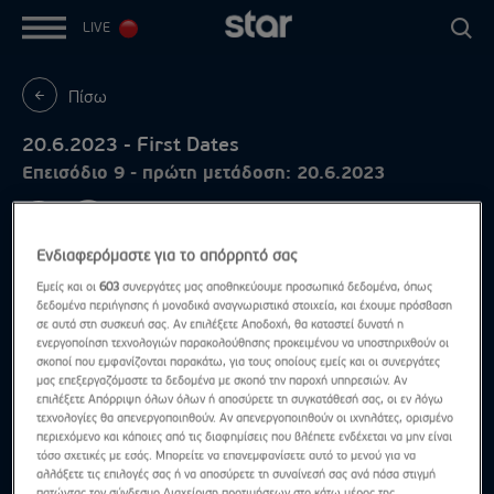
LIVE
Πίσω
20.6.2023 - First Dates
Επεισόδιο 9 - πρώτη μετάδοση: 20.6.2023
Ενδιαφερόμαστε για το απόρρητό σας
Εμείς και οι
603
συνεργάτες μας αποθηκεύουμε προσωπικά δεδομένα, όπως
δεδομένα περιήγησης ή μοναδικά αναγνωριστικά στοιχεία, και έχουμε πρόσβαση
σε αυτά στη συσκευή σας. Αν επιλέξετε Αποδοχή, θα καταστεί δυνατή η
ενεργοποίηση τεχνολογιών παρακολούθησης προκειμένου να υποστηριχθούν οι
σκοποί που εμφανίζονται παρακάτω, για τους οποίους εμείς και οι συνεργάτες
μας επεξεργαζόμαστε τα δεδομένα με σκοπό την παροχή υπηρεσιών. Αν
επιλέξετε Απόρριψη όλων όλων ή αποσύρετε τη συγκατάθεσή σας, οι εν λόγω
τεχνολογίες θα απενεργοποιηθούν. Αν απενεργοποιηθούν οι ιχνηλάτες, ορισμένο
περιεχόμενο και κάποιες από τις διαφημίσεις που βλέπετε ενδέχεται να μην είναι
τόσο σχετικές με εσάς. Μπορείτε να επανεμφανίσετε αυτό το μενού για να
αλλάξετε τις επιλογές σας ή να αποσύρετε τη συναίνεσή σας ανά πάσα στιγμή
πατώντας τον σύνδεσμο Διαχείριση προτιμήσεων στο κάτω μέρος της