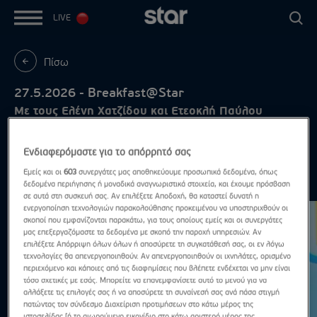
LIVE
Πίσω
27.5.2026 - Breakfast@Star
Με τους Ελένη Χατζίδου και Ετεοκλή Παύλου
Ενδιαφερόμαστε για το απόρρητό σας
Εμείς και οι
603
συνεργάτες μας αποθηκεύουμε προσωπικά δεδομένα, όπως
Μάιος 2026
Δες τα όλα
δεδομένα περιήγησης ή μοναδικά αναγνωριστικά στοιχεία, και έχουμε πρόσβαση
σε αυτά στη συσκευή σας. Αν επιλέξετε Αποδοχή, θα καταστεί δυνατή η
ενεργοποίηση τεχνολογιών παρακολούθησης προκειμένου να υποστηριχθούν οι
σκοποί που εμφανίζονται παρακάτω, για τους οποίους εμείς και οι συνεργάτες
μας επεξεργαζόμαστε τα δεδομένα με σκοπό την παροχή υπηρεσιών. Αν
επιλέξετε Απόρριψη όλων όλων ή αποσύρετε τη συγκατάθεσή σας, οι εν λόγω
τεχνολογίες θα απενεργοποιηθούν. Αν απενεργοποιηθούν οι ιχνηλάτες, ορισμένο
περιεχόμενο και κάποιες από τις διαφημίσεις που βλέπετε ενδέχεται να μην είναι
τόσο σχετικές με εσάς. Μπορείτε να επανεμφανίσετε αυτό το μενού για να
αλλάξετε τις επιλογές σας ή να αποσύρετε τη συναίνεσή σας ανά πάσα στιγμή
πατώντας τον σύνδεσμο Διαχείριση προτιμήσεων στο κάτω μέρος της
ιστοσελίδας [ή το αιωρούμενο εικονίδιο στο κάτω αριστερό μέρος της