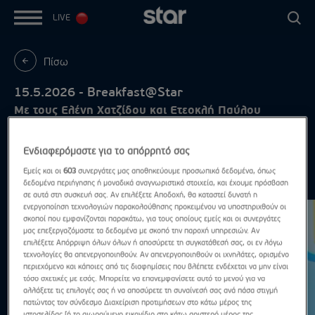
LIVE
Πίσω
15.5.2026 - Breakfast@Star
Με τους Ελένη Χατζίδου και Ετεοκλή Παύλου
Ενδιαφερόμαστε για το απόρρητό σας
Εμείς και οι
603
συνεργάτες μας αποθηκεύουμε προσωπικά δεδομένα, όπως
Μάιος 2026
Δες τα όλα
δεδομένα περιήγησης ή μοναδικά αναγνωριστικά στοιχεία, και έχουμε πρόσβαση
σε αυτά στη συσκευή σας. Αν επιλέξετε Αποδοχή, θα καταστεί δυνατή η
ενεργοποίηση τεχνολογιών παρακολούθησης προκειμένου να υποστηριχθούν οι
σκοποί που εμφανίζονται παρακάτω, για τους οποίους εμείς και οι συνεργάτες
μας επεξεργαζόμαστε τα δεδομένα με σκοπό την παροχή υπηρεσιών. Αν
επιλέξετε Απόρριψη όλων όλων ή αποσύρετε τη συγκατάθεσή σας, οι εν λόγω
τεχνολογίες θα απενεργοποιηθούν. Αν απενεργοποιηθούν οι ιχνηλάτες, ορισμένο
περιεχόμενο και κάποιες από τις διαφημίσεις που βλέπετε ενδέχεται να μην είναι
τόσο σχετικές με εσάς. Μπορείτε να επανεμφανίσετε αυτό το μενού για να
αλλάξετε τις επιλογές σας ή να αποσύρετε τη συναίνεσή σας ανά πάσα στιγμή
πατώντας τον σύνδεσμο Διαχείριση προτιμήσεων στο κάτω μέρος της
ιστοσελίδας [ή το αιωρούμενο εικονίδιο στο κάτω αριστερό μέρος της