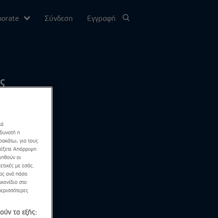
porate
Σύνδεση
Εγγραφή
υ
ς
σίας
κά
Channel
 δυνατή η
ρακάτω, για τους
λέξετε Απόρριψη
ιηθούν οι
ετικές με εσάς.
σας ανά πάσα
κονίδιο στο
περισσότερες
ούν τα εξής: