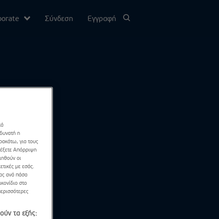
porate
Σύνδεση
Εγγραφή
υ
σίας
κά
Channel
 δυνατή η
ρακάτω, για τους
λέξετε Απόρριψη
ιηθούν οι
ετικές με εσάς.
σας ανά πάσα
κονίδιο στο
περισσότερες
ούν τα εξής: