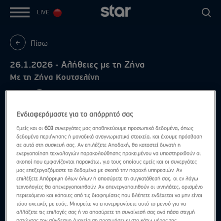
LIVE
Πίσω
26.1.2026 - Αλήθειες με τη Ζήνα
Με τη Ζήνα Κουτσελίνη
Ενδιαφερόμαστε για το απόρρητό σας
Εμείς και οι
603
συνεργάτες μας αποθηκεύουμε προσωπικά δεδομένα, όπως
δεδομένα περιήγησης ή μοναδικά αναγνωριστικά στοιχεία, και έχουμε πρόσβαση
σε αυτά στη συσκευή σας. Αν επιλέξετε Αποδοχή, θα καταστεί δυνατή η
ενεργοποίηση τεχνολογιών παρακολούθησης προκειμένου να υποστηριχθούν οι
σκοποί που εμφανίζονται παρακάτω, για τους οποίους εμείς και οι συνεργάτες
μας επεξεργαζόμαστε τα δεδομένα με σκοπό την παροχή υπηρεσιών. Αν
επιλέξετε Απόρριψη όλων όλων ή αποσύρετε τη συγκατάθεσή σας, οι εν λόγω
τεχνολογίες θα απενεργοποιηθούν. Αν απενεργοποιηθούν οι ιχνηλάτες, ορισμένο
περιεχόμενο και κάποιες από τις διαφημίσεις που βλέπετε ενδέχεται να μην είναι
τόσο σχετικές με εσάς. Μπορείτε να επανεμφανίσετε αυτό το μενού για να
αλλάξετε τις επιλογές σας ή να αποσύρετε τη συναίνεσή σας ανά πάσα στιγμή
πατώντας τον σύνδεσμο Διαχείριση προτιμήσεων στο κάτω μέρος της