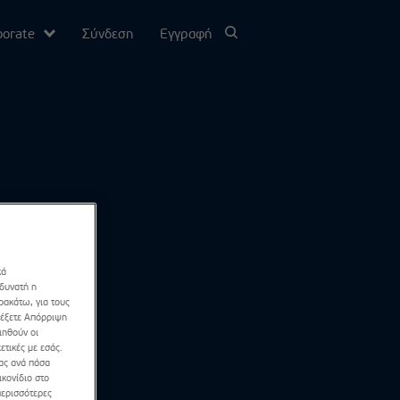
porate
Σύνδεση
Εγγραφή
υ
σίας
Channel
κά
 δυνατή η
ρακάτω, για τους
λέξετε Απόρριψη
ιηθούν οι
ετικές με εσάς.
σας ανά πάσα
κονίδιο στο
περισσότερες