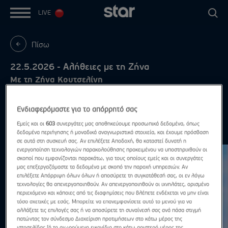
LIVE
Πίσω
22.5.2026 - Αλήθειες με τη Ζήνα
Με τη Ζήνα Κουτσελίνη
Ενδιαφερόμαστε για το απόρρητό σας
Εμείς και οι
603
συνεργάτες μας αποθηκεύουμε προσωπικά δεδομένα, όπως
Μάιος 2026
Δες τα όλα
δεδομένα περιήγησης ή μοναδικά αναγνωριστικά στοιχεία, και έχουμε πρόσβαση
σε αυτά στη συσκευή σας. Αν επιλέξετε Αποδοχή, θα καταστεί δυνατή η
ενεργοποίηση τεχνολογιών παρακολούθησης προκειμένου να υποστηριχθούν οι
σκοποί που εμφανίζονται παρακάτω, για τους οποίους εμείς και οι συνεργάτες
μας επεξεργαζόμαστε τα δεδομένα με σκοπό την παροχή υπηρεσιών. Αν
επιλέξετε Απόρριψη όλων όλων ή αποσύρετε τη συγκατάθεσή σας, οι εν λόγω
τεχνολογίες θα απενεργοποιηθούν. Αν απενεργοποιηθούν οι ιχνηλάτες, ορισμένο
περιεχόμενο και κάποιες από τις διαφημίσεις που βλέπετε ενδέχεται να μην είναι
τόσο σχετικές με εσάς. Μπορείτε να επανεμφανίσετε αυτό το μενού για να
αλλάξετε τις επιλογές σας ή να αποσύρετε τη συναίνεσή σας ανά πάσα στιγμή
πατώντας τον σύνδεσμο Διαχείριση προτιμήσεων στο κάτω μέρος της
ιστοσελίδας [ή το αιωρούμενο εικονίδιο στο κάτω αριστερό μέρος της