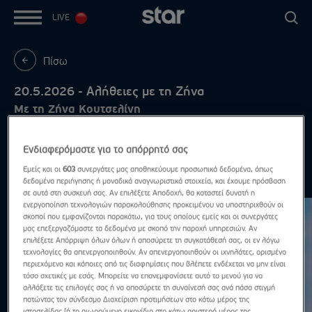
LIVE
Πίσω
20.5.2026 - Αλήθειες με τη Ζήνα
Με τη Ζήνα Κουτσελίνη
Ενδιαφερόμαστε για το απόρρητό σας
Εμείς και οι
603
συνεργάτες μας αποθηκεύουμε προσωπικά δεδομένα, όπως
Μάιος 2026
Δες τα όλα
δεδομένα περιήγησης ή μοναδικά αναγνωριστικά στοιχεία, και έχουμε πρόσβαση
σε αυτά στη συσκευή σας. Αν επιλέξετε Αποδοχή, θα καταστεί δυνατή η
ενεργοποίηση τεχνολογιών παρακολούθησης προκειμένου να υποστηριχθούν οι
σκοποί που εμφανίζονται παρακάτω, για τους οποίους εμείς και οι συνεργάτες
μας επεξεργαζόμαστε τα δεδομένα με σκοπό την παροχή υπηρεσιών. Αν
επιλέξετε Απόρριψη όλων όλων ή αποσύρετε τη συγκατάθεσή σας, οι εν λόγω
τεχνολογίες θα απενεργοποιηθούν. Αν απενεργοποιηθούν οι ιχνηλάτες, ορισμένο
περιεχόμενο και κάποιες από τις διαφημίσεις που βλέπετε ενδέχεται να μην είναι
τόσο σχετικές με εσάς. Μπορείτε να επανεμφανίσετε αυτό το μενού για να
αλλάξετε τις επιλογές σας ή να αποσύρετε τη συναίνεσή σας ανά πάσα στιγμή
πατώντας τον σύνδεσμο Διαχείριση προτιμήσεων στο κάτω μέρος της
ιστοσελίδας [ή το αιωρούμενο εικονίδιο στο κάτω αριστερό μέρος της