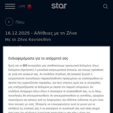
LIVE
Πίσω
16.12.2025 - Αλήθειες με τη Ζήνα
Με τη Ζήνα Κουτσελίνη
Ενδιαφερόμαστε για το απόρρητό σας
Εμείς και οι
603
συνεργάτες μας αποθηκεύουμε προσωπικά δεδομένα, όπως
δεδομένα περιήγησης ή μοναδικά αναγνωριστικά στοιχεία, και έχουμε πρόσβαση
σε αυτά στη συσκευή σας. Αν επιλέξετε Αποδοχή, θα καταστεί δυνατή η
ενεργοποίηση τεχνολογιών παρακολούθησης προκειμένου να υποστηριχθούν οι
σκοποί που εμφανίζονται παρακάτω, για τους οποίους εμείς και οι συνεργάτες
μας επεξεργαζόμαστε τα δεδομένα με σκοπό την παροχή υπηρεσιών. Αν
επιλέξετε Απόρριψη όλων όλων ή αποσύρετε τη συγκατάθεσή σας, οι εν λόγω
τεχνολογίες θα απενεργοποιηθούν. Αν απενεργοποιηθούν οι ιχνηλάτες, ορισμένο
περιεχόμενο και κάποιες από τις διαφημίσεις που βλέπετε ενδέχεται να μην είναι
τόσο σχετικές με εσάς. Μπορείτε να επανεμφανίσετε αυτό το μενού για να
αλλάξετε τις επιλογές σας ή να αποσύρετε τη συναίνεσή σας ανά πάσα στιγμή
πατώντας τον σύνδεσμο Διαχείριση προτιμήσεων στο κάτω μέρος της