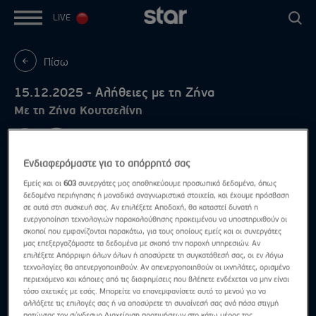
LIVE
Πίσω
15.12.2025 - Αλήθειες με τη Ζήνα
Με τη Ζήνα Κουτσελίνη
Ενδιαφερόμαστε για το απόρρητό σας
Εμείς και οι
603
συνεργάτες μας αποθηκεύουμε προσωπικά δεδομένα, όπως
δεδομένα περιήγησης ή μοναδικά αναγνωριστικά στοιχεία, και έχουμε πρόσβαση
σε αυτά στη συσκευή σας. Αν επιλέξετε Αποδοχή, θα καταστεί δυνατή η
ενεργοποίηση τεχνολογιών παρακολούθησης προκειμένου να υποστηριχθούν οι
σκοποί που εμφανίζονται παρακάτω, για τους οποίους εμείς και οι συνεργάτες
μας επεξεργαζόμαστε τα δεδομένα με σκοπό την παροχή υπηρεσιών. Αν
επιλέξετε Απόρριψη όλων όλων ή αποσύρετε τη συγκατάθεσή σας, οι εν λόγω
τεχνολογίες θα απενεργοποιηθούν. Αν απενεργοποιηθούν οι ιχνηλάτες, ορισμένο
περιεχόμενο και κάποιες από τις διαφημίσεις που βλέπετε ενδέχεται να μην είναι
τόσο σχετικές με εσάς. Μπορείτε να επανεμφανίσετε αυτό το μενού για να
αλλάξετε τις επιλογές σας ή να αποσύρετε τη συναίνεσή σας ανά πάσα στιγμή
πατώντας τον σύνδεσμο Διαχείριση προτιμήσεων στο κάτω μέρος της