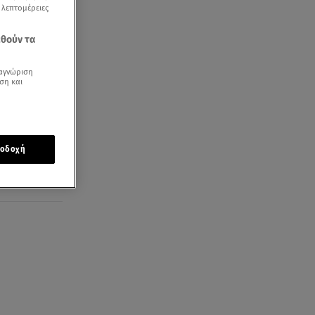
ς λεπτομέρειες
εθούν τα
αγνώριση
ση και
οδοχή