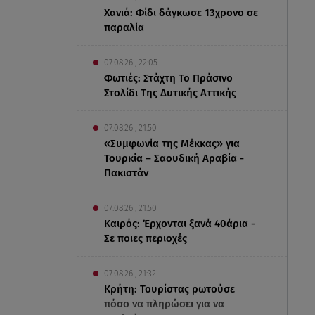
Χανιά: Φίδι δάγκωσε 13χρονο σε
παραλία
07.08.26 , 22:05
Φωτιές: Στάχτη Το Πράσινο
Στολίδι Της Δυτικής Αττικής
07.08.26 , 21:50
«Συμφωνία της Μέκκας» για
Τουρκία – Σαουδική Αραβία -
Πακιστάν
07.08.26 , 21:50
Καιρός: Έρχονται ξανά 40άρια -
Σε ποιες περιοχές
07.08.26 , 21:32
Κρήτη: Τουρίστας ρωτούσε
πόσο να πληρώσει για να