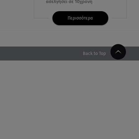
ασελγήσει σε 10χρονη
07.08.26 , 21:17
Περισσότερα
Κλήρωση Eurojackpot
7/8/2026: Οι τυχεροί αριθμοί για
τα 32.000.000 ευρώ
07.08.26 , 21:03
Back to Top
Σε τρία επίπεδα οι παραβιάσεις
της Τουρκίας στο Αιγαίο
07.08.26 , 21:00
MINI Aceman E: Τα αξεσουάρ για
περιπετειώδεις διαδρομές
07.08.26 , 20:47
Χανιά: Νεκρή βρέθηκε
αγνοούμενη - Ξέφυγε από
αστυνομικούς που την
εντόπισαν