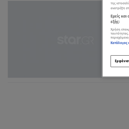
της ιστοσελί
ανατρέξτε σ
Εμείς και
εξής:
Χρήση επακ
ταυτότητας.
περιεχόμενο
Κατάλογος 
Εμφάνισ