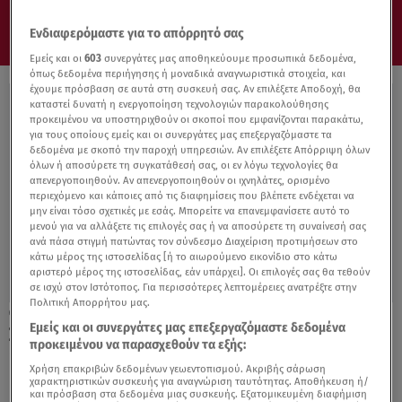
Ενδιαφερόμαστε για το απόρρητό σας
Εμείς και οι
603
συνεργάτες μας αποθηκεύουμε προσωπικά δεδομένα,
όπως δεδομένα περιήγησης ή μοναδικά αναγνωριστικά στοιχεία, και
έχουμε πρόσβαση σε αυτά στη συσκευή σας. Αν επιλέξετε Αποδοχή, θα
καταστεί δυνατή η ενεργοποίηση τεχνολογιών παρακολούθησης
προκειμένου να υποστηριχθούν οι σκοποί που εμφανίζονται παρακάτω,
για τους οποίους εμείς και οι συνεργάτες μας επεξεργαζόμαστε τα
δεδομένα με σκοπό την παροχή υπηρεσιών. Αν επιλέξετε Απόρριψη όλων
όλων ή αποσύρετε τη συγκατάθεσή σας, οι εν λόγω τεχνολογίες θα
απενεργοποιηθούν. Αν απενεργοποιηθούν οι ιχνηλάτες, ορισμένο
περιεχόμενο και κάποιες από τις διαφημίσεις που βλέπετε ενδέχεται να
μην είναι τόσο σχετικές με εσάς. Μπορείτε να επανεμφανίσετε αυτό το
μενού για να αλλάξετε τις επιλογές σας ή να αποσύρετε τη συναίνεσή σας
ανά πάσα στιγμή πατώντας τον σύνδεσμο Διαχείριση προτιμήσεων στο
κάτω μέρος της ιστοσελίδας [ή το αιωρούμενο εικονίδιο στο κάτω
αριστερό μέρος της ιστοσελίδας, εάν υπάρχει]. Οι επιλογές σας θα τεθούν
σε ισχύ στον Ιστότοπος. Για περισσότερες λεπτομέρειες ανατρέξτε στην
Πολιτική Απορρήτου μας.
31.10.19, 23:40
Εμείς και οι συνεργάτες μας επεξεργαζόμαστε δεδομένα
Σκύδρα: Απειλούν να πάρουν τα όπλα οι
προκειμένου να παρασχεθούν τα εξής:
κάτοικοι για τους πρόσφυγες
Χρήση επακριβών δεδομένων γεωεντοπισμού. Ακριβής σάρωση
χαρακτηριστικών συσκευής για αναγνώριση ταυτότητας. Αποθήκευση ή/
και πρόσβαση στα δεδομένα μιας συσκευής. Εξατομικευμένη διαφήμιση