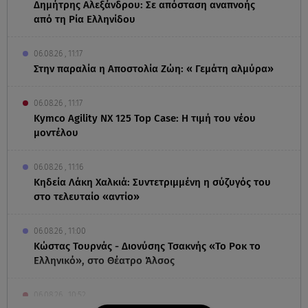
Δημήτρης Αλεξάνδρου: Σε απόσταση αναπνοής
από τη Ρία Ελληνίδου
06.08.26 , 11:17
Στην παραλία η Αποστολία Ζώη: « Γεμάτη αλμύρα»
06.08.26 , 11:17
Kymco Agility NX 125 Τοp Case: Η τιμή του νέου
μοντέλου
06.08.26 , 11:16
Κηδεία Λάκη Χαλκιά: Συντετριμμένη η σύζυγός του
στο τελευταίο «αντίο»
06.08.26 , 11:00
Κώστας Τουρνάς - Διονύσης Τσακνής «Το Ροκ το
Ελληνικό», στο Θέατρο Άλσος
06.08.26 , 10:52