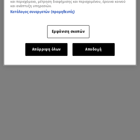
και περιεχόμενο, μέτρηση διαφήμισης και περιεχομένου, έρευνα κοινού
και ανάπτυξη υπηρεσιών.
Κατάλογος συνεργατών (προμηθευτές)
« Previous
Next »
Εμφάνιση σκοπών
Απόρριψη όλων
Αποδοχή