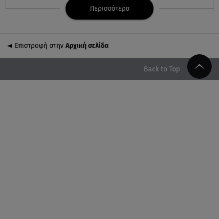
Marfin: Στην Ελλάδα η 46χρονη που κατηγορείται
Περισσότερα
για την τραγωδία του 2010
06.08.26 , 10:33
Επιστροφή στην
Αρχική σελίδα
Μάλια: Βούτηξε για να σώσει τη φίλη της και
πνίγηκε μπροστά στα παιδιά της
Back to Top
06.08.26 , 10:06
Η Δανάη Παππά κάνει διακοπές στην Εύβοια, χωρίς
κανένα... «πρέπει»!
06.08.26 , 10:00
Eύκολη νηστίσιμη συνταγή για γαριδομακαρονάδα
με λευκή σάλτσα
06.08.26 , 09:56
Η Ελένη Μενεγάκη στο Φισκάρδο! Το look και η
βεντάλια που δεν αποχωρίστηκε
06.08.26 , 09:17