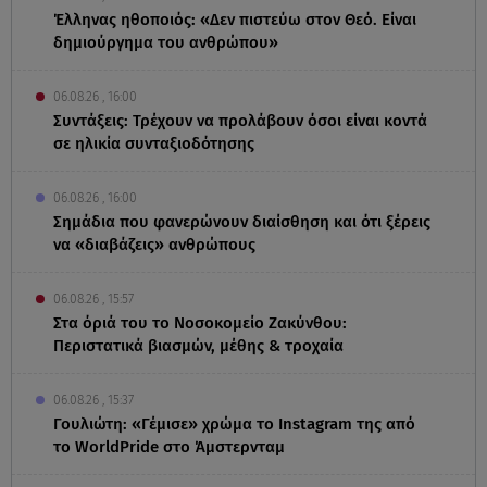
Έλληνας ηθοποιός: «Δεν πιστεύω στον Θεό. Είναι
δημιούργημα του ανθρώπου»
06.08.26 , 16:00
Συντάξεις: Τρέχουν να προλάβουν όσοι είναι κοντά
σε ηλικία συνταξιοδότησης
06.08.26 , 16:00
Σημάδια που φανερώνουν διαίσθηση και ότι ξέρεις
να «διαβάζεις» ανθρώπους
06.08.26 , 15:57
Στα όριά του το Νοσοκομείο Ζακύνθου:
Περιστατικά βιασμών, μέθης & τροχαία
06.08.26 , 15:37
Γουλιώτη: «Γέμισε» χρώμα το Instagram της από
το WorldPride στο Άμστερνταμ