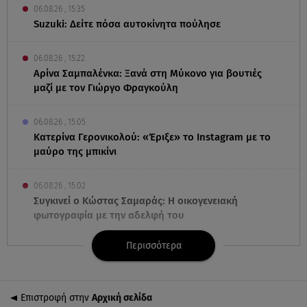
06.08.26 , 15:35
Suzuki: Δείτε πόσα αυτοκίνητα πούλησε
06.08.26 , 15:22
Αρίνα Σαμπαλένκα: Ξανά στη Μύκονο για βουτιές
μαζί με τον Γιώργο Φραγκούλη
06.08.26 , 15:05
Κατερίνα Γερονικολού: «Έριξε» το Instagram με το
μαύρο της μπικίνι
06.08.26 , 15:02
Συγκινεί ο Κώστας Σαμαράς: Η οικογενειακή
φωτογραφία με την αδελφή του
Περισσότερα
06.08.26 , 14:41
Κηδεία Λάκη Χαλκιά: Συντετριμμένη η σύζυγός του
στο τελευταίο «αντίο»
Επιστροφή στην
Αρχική σελίδα