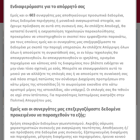
Ενδιαφερόμαστε για το απόρρητό σας
Εμείς και οι
603
συνεργάτες μας αποθηκεύουμε προσωπικά δεδομένα,
όπως δεδομένα περιήγησης ή μοναδικά αναγνωριστικά στοιχεία, και
έχουμε πρόσβαση σε αυτά στη συσκευή σας. Αν επιλέξετε Αποδοχή, θα
καταστεί δυνατή η ενεργοποίηση τεχνολογιών παρακολούθησης
προκειμένου να υποστηριχθούν οι σκοποί που εμφανίζονται παρακάτω,
για τους οποίους εμείς και οι συνεργάτες μας επεξεργαζόμαστε τα
δεδομένα με σκοπό την παροχή υπηρεσιών. Αν επιλέξετε Απόρριψη όλων
όλων ή αποσύρετε τη συγκατάθεσή σας, οι εν λόγω τεχνολογίες θα
απενεργοποιηθούν. Αν απενεργοποιηθούν οι ιχνηλάτες, ορισμένο
περιεχόμενο και κάποιες από τις διαφημίσεις που βλέπετε ενδέχεται να
μην είναι τόσο σχετικές με εσάς. Μπορείτε να επανεμφανίσετε αυτό το
μενού για να αλλάξετε τις επιλογές σας ή να αποσύρετε τη συναίνεσή σας
ανά πάσα στιγμή πατώντας τον σύνδεσμο Διαχείριση προτιμήσεων στο
κάτω μέρος της ιστοσελίδας [ή το αιωρούμενο εικονίδιο στο κάτω
αριστερό μέρος της ιστοσελίδας, εάν υπάρχει]. Οι επιλογές σας θα τεθούν
σε ισχύ στον Ιστότοπος. Για περισσότερες λεπτομέρειες ανατρέξτε στην
Πολιτική Απορρήτου μας.
Εμείς και οι συνεργάτες μας επεξεργαζόμαστε δεδομένα
03.06.24, 14:28
προκειμένου να παρασχεθούν τα εξής:
Ολοκληρώθηκε το σεμινάριο: «Ισότητα των
φύλων στο δημόσιο & πολιτικό λόγο»
Χρήση επακριβών δεδομένων γεωεντοπισμού. Ακριβής σάρωση
χαρακτηριστικών συσκευής για αναγνώριση ταυτότητας. Αποθήκευση ή/
και πρόσβαση στα δεδομένα μιας συσκευής. Εξατομικευμένη διαφήμιση
και περιεχόμενο, μέτρηση διαφήμισης και περιεχομένου, έρευνα κοινού