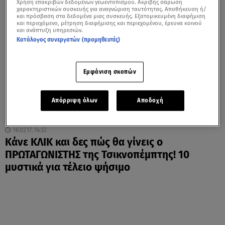
Χρήση επακριβών δεδομένων γεωεντοπισμού. Ακριβής σάρωση
χαρακτηριστικών συσκευής για αναγνώριση ταυτότητας. Αποθήκευση ή/
και πρόσβαση στα δεδομένα μιας συσκευής. Εξατομικευμένη διαφήμιση
και περιεχόμενο, μέτρηση διαφήμισης και περιεχομένου, έρευνα κοινού
και ανάπτυξη υπηρεσιών.
Κατάλογος συνεργατών (προμηθευτές)
Εμφάνιση σκοπών
Απόρριψη όλων
Αποδοχή
16.02.17, 14:32
Κάνε ΚΛΙΚ και δες πώς θα γίνεις ο
ΠΡΩΤΑΓΩΝΙΣΤΗΣ της Τσικνοπέμπτης! 10
μυστικά για τέλειο ψήσιμο