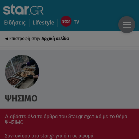
Ειδήσεις
Lifestyle
Επιστροφή στην
Αρχική σελίδα
ΨΗΣΙΜΟ
Διαβάστε όλα τα άρθρα του Star.gr σχετικά με το θέμα
ΨΗΣΙΜΟ
Συντονίσου στο star.gr για ό,τι σε αφορά.