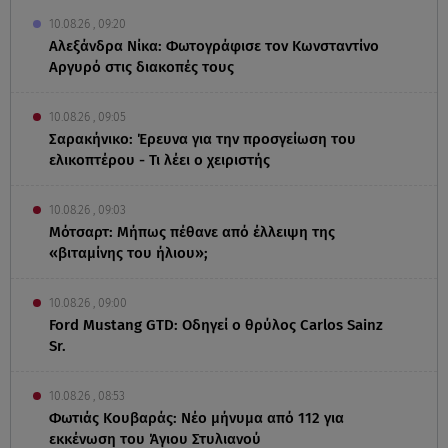
10.08.26 , 09:20
Αλεξάνδρα Νίκα: Φωτογράφισε τον Κωνσταντίνο
Αργυρό στις διακοπές τους
10.08.26 , 09:05
Σαρακήνικο: Έρευνα για την προσγείωση του
ελικοπτέρου - Τι λέει ο χειριστής
10.08.26 , 09:03
Μότσαρτ: Μήπως πέθανε από έλλειψη της
«βιταμίνης του ήλιου»;
10.08.26 , 09:00
Ford Mustang GTD: Οδηγεί ο θρύλος Carlos Sainz
Sr.
10.08.26 , 08:53
Φωτιάς Κουβαράς: Νέο μήνυμα από 112 για
εκκένωση του Άγιου Στυλιανού