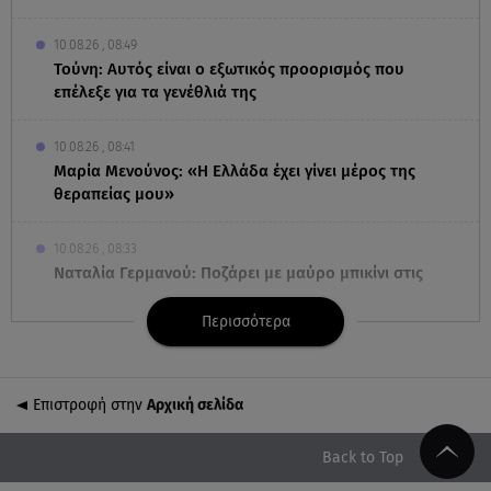
10.08.26 , 08:49
Τούνη: Αυτός είναι ο εξωτικός προορισμός που
επέλεξε για τα γενέθλιά της
10.08.26 , 08:41
Μαρία Μενούνος: «Η Ελλάδα έχει γίνει μέρος της
θεραπείας μου»
10.08.26 , 08:33
Ναταλία Γερμανού: Ποζάρει με μαύρο μπικίνι στις
καλοκαιρινές της διακοπές
Περισσότερα
10.08.26 , 07:58
Ο καιρός Hot Dry Windy θέτει σε Red Code τη
χώρα - Άνεμοι 9 μποφόρ και 39◦C
Επιστροφή στην
Αρχική σελίδα
10.08.26 , 03:00
Back to Top
Εορτολόγιο: Ποιοι γιορτάζουν στις 10 Αυγούστου