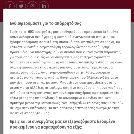
Ενδιαφερόμαστε για το απόρρητό σας
Εμείς και οι
603
συνεργάτες μας αποθηκεύουμε προσωπικά δεδομένα,
όπως δεδομένα περιήγησης ή μοναδικά αναγνωριστικά στοιχεία, και
έχουμε πρόσβαση σε αυτά στη συσκευή σας. Αν επιλέξετε Αποδοχή, θα
καταστεί δυνατή η ενεργοποίηση τεχνολογιών παρακολούθησης
προκειμένου να υποστηριχθούν οι σκοποί που εμφανίζονται παρακάτω,
για τους οποίους εμείς και οι συνεργάτες μας επεξεργαζόμαστε τα
δεδομένα με σκοπό την παροχή υπηρεσιών. Αν επιλέξετε Απόρριψη όλων
όλων ή αποσύρετε τη συγκατάθεσή σας, οι εν λόγω τεχνολογίες θα
απενεργοποιηθούν. Αν απενεργοποιηθούν οι ιχνηλάτες, ορισμένο
περιεχόμενο και κάποιες από τις διαφημίσεις που βλέπετε ενδέχεται να
μην είναι τόσο σχετικές με εσάς. Μπορείτε να επανεμφανίσετε αυτό το
μενού για να αλλάξετε τις επιλογές σας ή να αποσύρετε τη συναίνεσή σας
ανά πάσα στιγμή πατώντας τον σύνδεσμο Διαχείριση προτιμήσεων στο
κάτω μέρος της ιστοσελίδας [ή το αιωρούμενο εικονίδιο στο κάτω
αριστερό μέρος της ιστοσελίδας, εάν υπάρχει]. Οι επιλογές σας θα τεθούν
20.02.25, 12:39
σε ισχύ στον Ιστότοπος. Για περισσότερες λεπτομέρειες ανατρέξτε στην
Τσικνοπέμπτη: 6+1 οδηγίες για ασφαλές
Πολιτική Απορρήτου μας.
ψήσιμο του κρέατος - Τι να προσέξετε
Εμείς και οι συνεργάτες μας επεξεργαζόμαστε δεδομένα
προκειμένου να παρασχεθούν τα εξής: