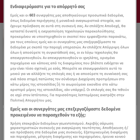
Ενδιαφερόμαστε για το απόρρητό σας
Εμείς και οι
603
συνεργάτες μας αποθηκεύουμε προσωπικά δεδομένα,
όπως δεδομένα περιήγησης ή μοναδικά αναγνωριστικά στοιχεία, και
έχουμε πρόσβαση σε αυτά στη συσκευή σας. Αν επιλέξετε Αποδοχή, θα
καταστεί δυνατή η ενεργοποίηση τεχνολογιών παρακολούθησης
προκειμένου να υποστηριχθούν οι σκοποί που εμφανίζονται παρακάτω,
για τους οποίους εμείς και οι συνεργάτες μας επεξεργαζόμαστε τα
δεδομένα με σκοπό την παροχή υπηρεσιών. Αν επιλέξετε Απόρριψη όλων
όλων ή αποσύρετε τη συγκατάθεσή σας, οι εν λόγω τεχνολογίες θα
απενεργοποιηθούν. Αν απενεργοποιηθούν οι ιχνηλάτες, ορισμένο
περιεχόμενο και κάποιες από τις διαφημίσεις που βλέπετε ενδέχεται να
μην είναι τόσο σχετικές με εσάς. Μπορείτε να επανεμφανίσετε αυτό το
μενού για να αλλάξετε τις επιλογές σας ή να αποσύρετε τη συναίνεσή σας
ανά πάσα στιγμή πατώντας τον σύνδεσμο Διαχείριση προτιμήσεων στο
κάτω μέρος της ιστοσελίδας [ή το αιωρούμενο εικονίδιο στο κάτω
αριστερό μέρος της ιστοσελίδας, εάν υπάρχει]. Οι επιλογές σας θα τεθούν
σε ισχύ στον Ιστότοπος. Για περισσότερες λεπτομέρειες ανατρέξτε στην
Πολιτική Απορρήτου μας.
Εμείς και οι συνεργάτες μας επεξεργαζόμαστε δεδομένα
28.05.26, 11:09
προκειμένου να παρασχεθούν τα εξής:
Basket Bags: Η διαχρονική γοητεία της
ψάθινης τσάντας
Χρήση επακριβών δεδομένων γεωεντοπισμού. Ακριβής σάρωση
χαρακτηριστικών συσκευής για αναγνώριση ταυτότητας. Αποθήκευση ή/
και πρόσβαση στα δεδομένα μιας συσκευής. Εξατομικευμένη διαφήμιση
και περιεχόμενο, μέτρηση διαφήμισης και περιεχομένου, έρευνα κοινού