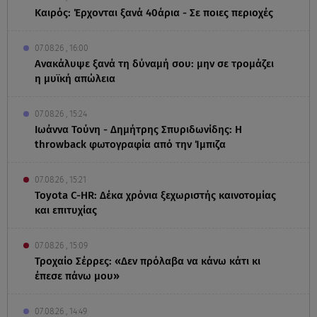
Καιρός: Έρχονται ξανά 40άρια - Σε ποιες περιοχές
07.08.26 , 16:00
Ανακάλυψε ξανά τη δύναμή σου: μην σε τρομάζει
η μυϊκή απώλεια
07.08.26 , 15:24
Ιωάννα Τούνη - Δημήτρης Σπυριδωνίδης: Η
throwback φωτογραφία από την Ίμπιζα
07.08.26 , 15:21
Toyota C-HR: Δέκα χρόνια ξεχωριστής καινοτομίας
και επιτυχίας
07.08.26 , 15:09
Τροχαίο Σέρρες: «Δεν πρόλαβα να κάνω κάτι κι
έπεσε πάνω μου»
07.08.26 , 14:49