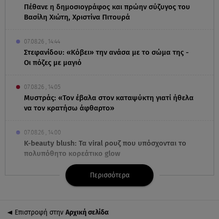
Πέθανε η δημοσιογράφος και πρώην σύζυγος του
Βασίλη Χιώτη, Χριστίνα Πιτουρά
07.08.26 , 14:44
Στεφανίδου: «Κόβει» την ανάσα με το σώμα της -
Οι πόζες με μαγιό
07.08.26 , 14:05
Μυστράς: «Τον έβαλα στον καταψύκτη γιατί ήθελα
να τον κρατήσω άφθαρτο»
07.08.26 , 14:00
K-beauty blush: Τα viral ρουζ που υπόσχονται το
πολυπόθητο κορεάτικο glow
Περισσότερα
07.08.26 , 13:42
Παραλίες: Πάνω από 1.500 έλεγχοι - Στη μάχη
drones και νέες τεχνολογίες
Επιστροφή στην
Αρχική σελίδα