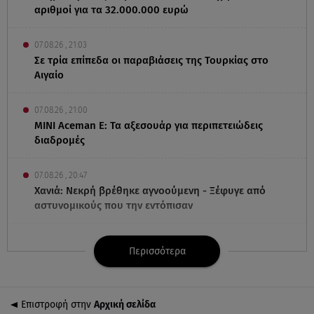
αριθμοί για τα 32.000.000 ευρώ
07.08.26 , 21:03
Σε τρία επίπεδα οι παραβιάσεις της Τουρκίας στο
Αιγαίο
07.08.26 , 21:00
MINI Aceman E: Τα αξεσουάρ για περιπετειώδεις
διαδρομές
07.08.26 , 20:47
Χανιά: Νεκρή βρέθηκε αγνοούμενη - Ξέφυγε από
αστυνομικούς που την εντόπισαν
07.08.26 , 20:18
Περισσότερα
Μυστράς: Κρίσιμος για το κατηγορητήριο ο χρόνος
θανάτου του 90χρονου
Επιστροφή στην
Αρχική σελίδα
07.08.26 , 20:13