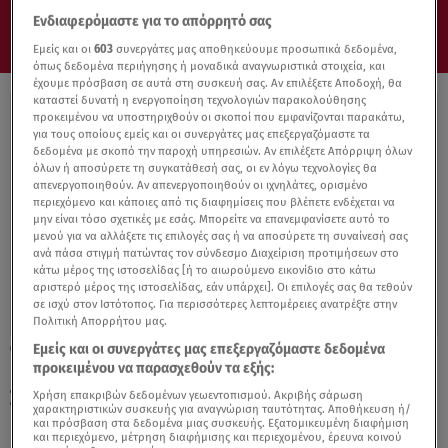
Ενδιαφερόμαστε για το απόρρητό σας
Εμείς και οι
603
συνεργάτες μας αποθηκεύουμε προσωπικά δεδομένα,
όπως δεδομένα περιήγησης ή μοναδικά αναγνωριστικά στοιχεία, και
έχουμε πρόσβαση σε αυτά στη συσκευή σας. Αν επιλέξετε Αποδοχή, θα
καταστεί δυνατή η ενεργοποίηση τεχνολογιών παρακολούθησης
προκειμένου να υποστηριχθούν οι σκοποί που εμφανίζονται παρακάτω,
για τους οποίους εμείς και οι συνεργάτες μας επεξεργαζόμαστε τα
δεδομένα με σκοπό την παροχή υπηρεσιών. Αν επιλέξετε Απόρριψη όλων
όλων ή αποσύρετε τη συγκατάθεσή σας, οι εν λόγω τεχνολογίες θα
απενεργοποιηθούν. Αν απενεργοποιηθούν οι ιχνηλάτες, ορισμένο
περιεχόμενο και κάποιες από τις διαφημίσεις που βλέπετε ενδέχεται να
μην είναι τόσο σχετικές με εσάς. Μπορείτε να επανεμφανίσετε αυτό το
μενού για να αλλάξετε τις επιλογές σας ή να αποσύρετε τη συναίνεσή σας
ανά πάσα στιγμή πατώντας τον σύνδεσμο Διαχείριση προτιμήσεων στο
κάτω μέρος της ιστοσελίδας [ή το αιωρούμενο εικονίδιο στο κάτω
αριστερό μέρος της ιστοσελίδας, εάν υπάρχει]. Οι επιλογές σας θα τεθούν
σε ισχύ στον Ιστότοπος. Για περισσότερες λεπτομέρειες ανατρέξτε στην
Πολιτική Απορρήτου μας.
Εμείς και οι συνεργάτες μας επεξεργαζόμαστε δεδομένα
03.01.22, 23:01
προκειμένου να παρασχεθούν τα εξής:
Η Ναταλία Γερμανού διαψεύδει την Έφη
Σαρρή: «Σε ποιο ουράνιο και τόξο;»
Χρήση επακριβών δεδομένων γεωεντοπισμού. Ακριβής σάρωση
χαρακτηριστικών συσκευής για αναγνώριση ταυτότητας. Αποθήκευση ή/
και πρόσβαση στα δεδομένα μιας συσκευής. Εξατομικευμένη διαφήμιση
και περιεχόμενο, μέτρηση διαφήμισης και περιεχομένου, έρευνα κοινού