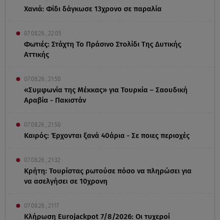
Χανιά: Φίδι δάγκωσε 13χρονο σε παραλία
07.08.26 , 22:05
Φωτιές: Στάχτη Το Πράσινο Στολίδι Της Δυτικής
Αττικής
07.08.26 , 21:50
«Συμφωνία της Μέκκας» για Τουρκία – Σαουδική
Αραβία - Πακιστάν
07.08.26 , 21:50
Καιρός: Έρχονται ξανά 40άρια - Σε ποιες περιοχές
07.08.26 , 21:32
Κρήτη: Τουρίστας ρωτούσε πόσο να πληρώσει για
να ασελγήσει σε 10χρονη
07.08.26 , 21:17
Κλήρωση Eurojackpot 7/8/2026: Οι τυχεροί