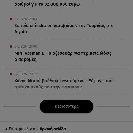
αριθμοί για τα 32.000.000 ευρώ
07.08.26 , 21:03
Σε τρία επίπεδα οι παραβιάσεις της Τουρκίας στο
Αιγαίο
07.08.26 , 21:00
MINI Aceman E: Τα αξεσουάρ για περιπετειώδεις
διαδρομές
07.08.26 , 20:47
Χανιά: Νεκρή βρέθηκε αγνοούμενη - Ξέφυγε από
αστυνομικούς που την εντόπισαν
07.08.26 , 20:18
Περισσότερα
Μυστράς: Κρίσιμος για το κατηγορητήριο ο χρόνος
θανάτου του 90χρονου
Επιστροφή στην
Αρχική σελίδα
07.08.26 , 20:13