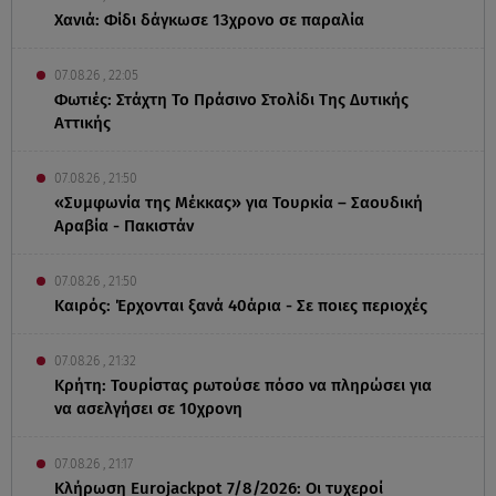
Χανιά: Φίδι δάγκωσε 13χρονο σε παραλία
07.08.26 , 22:05
Φωτιές: Στάχτη Το Πράσινο Στολίδι Της Δυτικής
Αττικής
07.08.26 , 21:50
«Συμφωνία της Μέκκας» για Τουρκία – Σαουδική
Αραβία - Πακιστάν
07.08.26 , 21:50
Καιρός: Έρχονται ξανά 40άρια - Σε ποιες περιοχές
07.08.26 , 21:32
Κρήτη: Τουρίστας ρωτούσε πόσο να πληρώσει για
να ασελγήσει σε 10χρονη
07.08.26 , 21:17
Κλήρωση Eurojackpot 7/8/2026: Οι τυχεροί