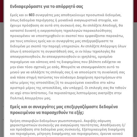
Ενδιαφερόμαστε για το απόρρητό σας
Εμείς και οι
603
συνεργάτες μας αποθηκεύουμε προσωπικά δεδομένα,
όπως δεδομένα περιήγησης ή μοναδικά αναγνωριστικά στοιχεία, και
έχουμε πρόσβαση σε αυτά στη συσκευή σας. Αν επιλέξετε Αποδοχή, θα
καταστεί δυνατή η ενεργοποίηση τεχνολογιών παρακολούθησης
προκειμένου να υποστηριχθούν οι σκοποί που εμφανίζονται παρακάτω,
για τους οποίους εμείς και οι συνεργάτες μας επεξεργαζόμαστε τα
δεδομένα με σκοπό την παροχή υπηρεσιών. Αν επιλέξετε Απόρριψη όλων
όλων ή αποσύρετε τη συγκατάθεσή σας, οι εν λόγω τεχνολογίες θα
απενεργοποιηθούν. Αν απενεργοποιηθούν οι ιχνηλάτες, ορισμένο
περιεχόμενο και κάποιες από τις διαφημίσεις που βλέπετε ενδέχεται να
μην είναι τόσο σχετικές με εσάς. Μπορείτε να επανεμφανίσετε αυτό το
μενού για να αλλάξετε τις επιλογές σας ή να αποσύρετε τη συναίνεσή σας
ανά πάσα στιγμή πατώντας τον σύνδεσμο Διαχείριση προτιμήσεων στο
κάτω μέρος της ιστοσελίδας [ή το αιωρούμενο εικονίδιο στο κάτω
αριστερό μέρος της ιστοσελίδας, εάν υπάρχει]. Οι επιλογές σας θα τεθούν
σε ισχύ στον Ιστότοπος. Για περισσότερες λεπτομέρειες ανατρέξτε στην
Πολιτική Απορρήτου μας.
Εμείς και οι συνεργάτες μας επεξεργαζόμαστε δεδομένα
30.10.21, 21:59
προκειμένου να παρασχεθούν τα εξής:
Πέραμα: Αυτό είναι το πόρισμα της ΕΛΑΣ –
Τι αναφέρει για το περιστατικό
Χρήση επακριβών δεδομένων γεωεντοπισμού. Ακριβής σάρωση
χαρακτηριστικών συσκευής για αναγνώριση ταυτότητας. Αποθήκευση ή/
και πρόσβαση στα δεδομένα μιας συσκευής. Εξατομικευμένη διαφήμιση
και περιεχόμενο, μέτρηση διαφήμισης και περιεχομένου, έρευνα κοινού