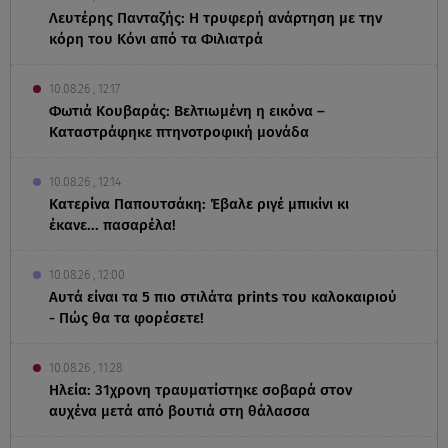
Λευτέρης Πανταζής: Η τρυφερή ανάρτηση με την
κόρη του Κόνι από τα Φιλιατρά
10.08.26 , 12:17
Φωτιά Κουβαράς: Βελτιωμένη η εικόνα –
Καταστράφηκε πτηνοτροφική μονάδα
10.08.26 , 12:14
Κατερίνα Παπουτσάκη: Έβαλε ριγέ μπικίνι κι
έκανε... πασαρέλα!
10.08.26 , 12:00
Αυτά είναι τα 5 πιο στιλάτα prints του καλοκαιριού
- Πώς θα τα φορέσετε!
10.08.26 , 11:28
Ηλεία: 31χρονη τραυματίστηκε σοβαρά στον
αυχένα μετά από βουτιά στη θάλασσα