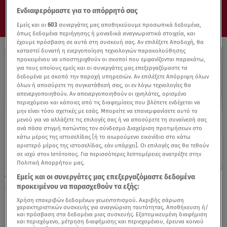
Ενδιαφερόμαστε για το απόρρητό σας
Εμείς και οι
603
συνεργάτες μας αποθηκεύουμε προσωπικά δεδομένα,
όπως δεδομένα περιήγησης ή μοναδικά αναγνωριστικά στοιχεία, και
έχουμε πρόσβαση σε αυτά στη συσκευή σας. Αν επιλέξετε Αποδοχή, θα
καταστεί δυνατή η ενεργοποίηση τεχνολογιών παρακολούθησης
προκειμένου να υποστηριχθούν οι σκοποί που εμφανίζονται παρακάτω,
για τους οποίους εμείς και οι συνεργάτες μας επεξεργαζόμαστε τα
δεδομένα με σκοπό την παροχή υπηρεσιών. Αν επιλέξετε Απόρριψη όλων
όλων ή αποσύρετε τη συγκατάθεσή σας, οι εν λόγω τεχνολογίες θα
απενεργοποιηθούν. Αν απενεργοποιηθούν οι ιχνηλάτες, ορισμένο
περιεχόμενο και κάποιες από τις διαφημίσεις που βλέπετε ενδέχεται να
μην είναι τόσο σχετικές με εσάς. Μπορείτε να επανεμφανίσετε αυτό το
μενού για να αλλάξετε τις επιλογές σας ή να αποσύρετε τη συναίνεσή σας
ανά πάσα στιγμή πατώντας τον σύνδεσμο Διαχείριση προτιμήσεων στο
κάτω μέρος της ιστοσελίδας [ή το αιωρούμενο εικονίδιο στο κάτω
αριστερό μέρος της ιστοσελίδας, εάν υπάρχει]. Οι επιλογές σας θα τεθούν
σε ισχύ στον Ιστότοπος. Για περισσότερες λεπτομέρειες ανατρέξτε στην
Πολιτική Απορρήτου μας.
Εμείς και οι συνεργάτες μας επεξεργαζόμαστε δεδομένα
02.12.24, 20:21
προκειμένου να παρασχεθούν τα εξής:
Opel : Τι κερδίζετε με το πρόγραμμα
«Κινούμαι υβριδικά»
Χρήση επακριβών δεδομένων γεωεντοπισμού. Ακριβής σάρωση
χαρακτηριστικών συσκευής για αναγνώριση ταυτότητας. Αποθήκευση ή/
και πρόσβαση στα δεδομένα μιας συσκευής. Εξατομικευμένη διαφήμιση
και περιεχόμενο, μέτρηση διαφήμισης και περιεχομένου, έρευνα κοινού