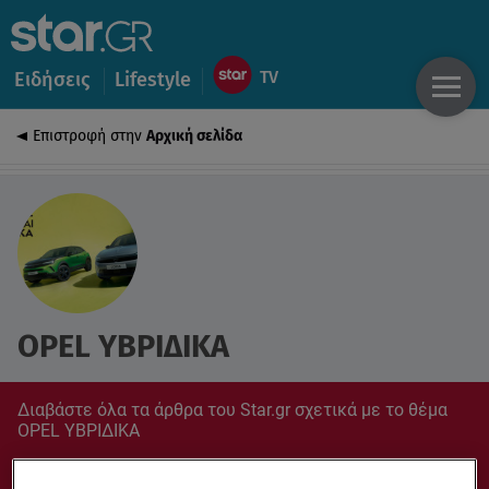
Ειδήσεις
Lifestyle
Επιστροφή στην
Αρχική σελίδα
OPEL ΥΒΡΙΔΙΚΑ
Διαβάστε όλα τα άρθρα του Star.gr σχετικά με το θέμα
OPEL ΥΒΡΙΔΙΚΑ
Συντονίσου στο star.gr για ό,τι σε αφορά.