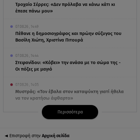
Τροχαίο Σέρρες: «Δεν πρόλαβα να κάνω κάτι κι
έπεσε πάνω μου»
07.08.26 , 14:49
Πέθανε η δημοσιογράφος και πρώην σύζυγος του
Βασίλη Χιώτη, Χριστίνα Πιτουρά
07.08.26 , 14:44
Στεφανίδου: «Κόβει» την ανάσα με το σώμα της -
Οι πόζες με μαγιό
07.08.26 , 14:05
Μυστράς: «Τον έβαλα στον καταψύκτη γιατί ήθελα
να τον κρατήσω άφθαρτο»
Περισσότερα
07.08.26 , 14:00
K-beauty blush: Τα viral ρουζ που υπόσχονται το
πολυπόθητο κορεάτικο glow
Επιστροφή στην
Αρχική σελίδα