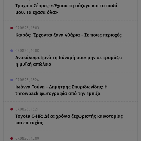
Τροχαίο Σέρρες: «Έχασα τη σύζυγο και το παιδί
μου. Τα έχασα όλα»
07.08.26 , 16:03
Καιρός: Έρχονται ξανά 40άρια - Σε ποιες περιοχές
07.08.26 , 16:00
Ανακάλυψε ξανά τη δύναμή σου: μην σε τρομάζει
η μυϊκή απώλεια
07.08.26 , 15:24
Ιωάννα Τούνη - Δημήτρης Σπυριδωνίδης: Η
throwback φωτογραφία από την Ίμπιζα
07.08.26 , 15:21
Toyota C-HR: Δέκα χρόνια ξεχωριστής καινοτομίας
και επιτυχίας
07.08.26 , 15:09