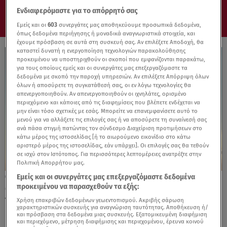
Ενδιαφερόμαστε για το απόρρητό σας
Εμείς και οι
603
συνεργάτες μας αποθηκεύουμε προσωπικά δεδομένα,
όπως δεδομένα περιήγησης ή μοναδικά αναγνωριστικά στοιχεία, και
έχουμε πρόσβαση σε αυτά στη συσκευή σας. Αν επιλέξετε Αποδοχή, θα
καταστεί δυνατή η ενεργοποίηση τεχνολογιών παρακολούθησης
προκειμένου να υποστηριχθούν οι σκοποί που εμφανίζονται παρακάτω,
για τους οποίους εμείς και οι συνεργάτες μας επεξεργαζόμαστε τα
δεδομένα με σκοπό την παροχή υπηρεσιών. Αν επιλέξετε Απόρριψη όλων
όλων ή αποσύρετε τη συγκατάθεσή σας, οι εν λόγω τεχνολογίες θα
απενεργοποιηθούν. Αν απενεργοποιηθούν οι ιχνηλάτες, ορισμένο
περιεχόμενο και κάποιες από τις διαφημίσεις που βλέπετε ενδέχεται να
μην είναι τόσο σχετικές με εσάς. Μπορείτε να επανεμφανίσετε αυτό το
μενού για να αλλάξετε τις επιλογές σας ή να αποσύρετε τη συναίνεσή σας
ανά πάσα στιγμή πατώντας τον σύνδεσμο Διαχείριση προτιμήσεων στο
κάτω μέρος της ιστοσελίδας [ή το αιωρούμενο εικονίδιο στο κάτω
αριστερό μέρος της ιστοσελίδας, εάν υπάρχει]. Οι επιλογές σας θα τεθούν
σε ισχύ στον Ιστότοπος. Για περισσότερες λεπτομέρειες ανατρέξτε στην
Πολιτική Απορρήτου μας.
Εμείς και οι συνεργάτες μας επεξεργαζόμαστε δεδομένα
10.05.24, 11:42
προκειμένου να παρασχεθούν τα εξής:
Οι Σπεσιαλίστες: Δείτε την ταινία σε Α’
Τηλεοπτική Προβολή στο Star
Χρήση επακριβών δεδομένων γεωεντοπισμού. Ακριβής σάρωση
χαρακτηριστικών συσκευής για αναγνώριση ταυτότητας. Αποθήκευση ή/
και πρόσβαση στα δεδομένα μιας συσκευής. Εξατομικευμένη διαφήμιση
και περιεχόμενο, μέτρηση διαφήμισης και περιεχομένου, έρευνα κοινού