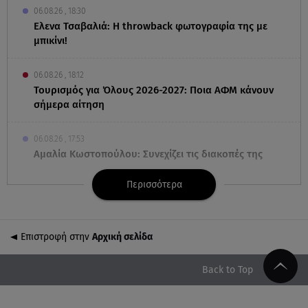
06.08.26 , 18:30
Ελενα Τσαβαλιά: Η throwback φωτογραφία της με
μπικίνι!
06.08.26 , 18:12
Τουρισμός για Όλους 2026-2027: Ποια ΑΦΜ κάνουν
σήμερα αίτηση
06.08.26 , 17:53
Αμαλία Κωστοπούλου: Συνεχίζει τις διακοπές της
στο κοσμοπολίτικο Κάπρι
Περισσότερα
06.08.26 , 17:53
Mercedes-Benz GLB: Τώρα με όφελος 2.000 ευρώ
Επιστροφή στην
Αρχική σελίδα
06.08.26 , 17:43
Συμφωνία Ιράν – Ομάν για τα Στενά του Ορμούζ
Back to Top
06.08.26 , 17:12