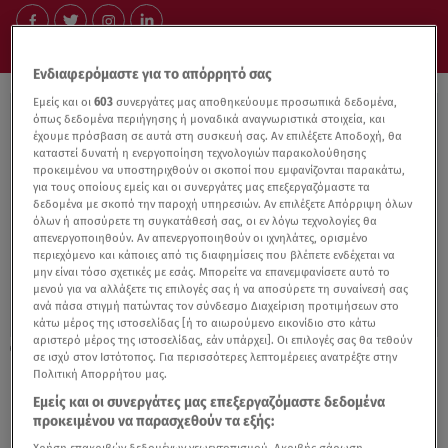
Ενδιαφερόμαστε για το απόρρητό σας
Εμείς και οι
603
συνεργάτες μας αποθηκεύουμε προσωπικά δεδομένα,
όπως δεδομένα περιήγησης ή μοναδικά αναγνωριστικά στοιχεία, και
έχουμε πρόσβαση σε αυτά στη συσκευή σας. Αν επιλέξετε Αποδοχή, θα
καταστεί δυνατή η ενεργοποίηση τεχνολογιών παρακολούθησης
προκειμένου να υποστηριχθούν οι σκοποί που εμφανίζονται παρακάτω,
για τους οποίους εμείς και οι συνεργάτες μας επεξεργαζόμαστε τα
δεδομένα με σκοπό την παροχή υπηρεσιών. Αν επιλέξετε Απόρριψη όλων
όλων ή αποσύρετε τη συγκατάθεσή σας, οι εν λόγω τεχνολογίες θα
απενεργοποιηθούν. Αν απενεργοποιηθούν οι ιχνηλάτες, ορισμένο
περιεχόμενο και κάποιες από τις διαφημίσεις που βλέπετε ενδέχεται να
μην είναι τόσο σχετικές με εσάς. Μπορείτε να επανεμφανίσετε αυτό το
μενού για να αλλάξετε τις επιλογές σας ή να αποσύρετε τη συναίνεσή σας
ανά πάσα στιγμή πατώντας τον σύνδεσμο Διαχείριση προτιμήσεων στο
κάτω μέρος της ιστοσελίδας [ή το αιωρούμενο εικονίδιο στο κάτω
αριστερό μέρος της ιστοσελίδας, εάν υπάρχει]. Οι επιλογές σας θα τεθούν
06.05.19, 16:13
σε ισχύ στον Ιστότοπος. Για περισσότερες λεπτομέρειες ανατρέξτε στην
Eurovision: Η πρώτη πρόβα της Κατερίνας
Πολιτική Απορρήτου μας.
Ντούσκα στη σκηνή
Εμείς και οι συνεργάτες μας επεξεργαζόμαστε δεδομένα
προκειμένου να παρασχεθούν τα εξής: