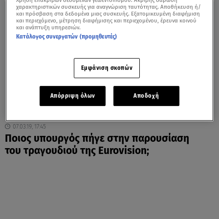
Χρήση επακριβών δεδομένων γεωεντοπισμού. Ακριβής σάρωση
χαρακτηριστικών συσκευής για αναγνώριση ταυτότητας. Αποθήκευση ή/
και πρόσβαση στα δεδομένα μιας συσκευής. Εξατομικευμένη διαφήμιση
και περιεχόμενο, μέτρηση διαφήμισης και περιεχομένου, έρευνα κοινού
και ανάπτυξη υπηρεσιών.
Κατάλογος συνεργατών (προμηθευτές)
Εμφάνιση σκοπών
Απόρριψη όλων
Αποδοχή
07.03.19, 17:45
Ποιος υπουργός πήγε στην παρουσίαση
του τραγουδιού της Eurovision;