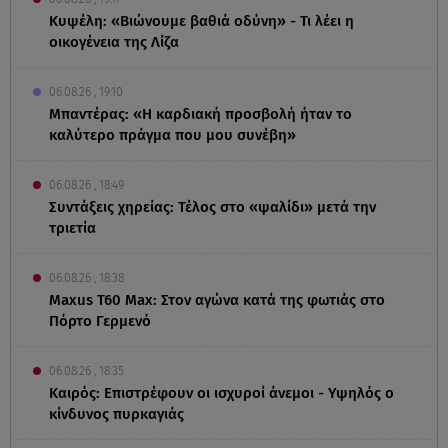
Κυψέλη: «Βιώνουμε βαθιά οδύνη» - Τι λέει η
οικογένεια της Λίζα
06.08.26 , 19:10
Μπαντέρας: «Η καρδιακή προσβολή ήταν το
καλύτερο πράγμα που μου συνέβη»
06.08.26 , 18:49
Συντάξεις χηρείας: Τέλος στο «ψαλίδι» μετά την
τριετία
06.08.26 , 18:38
Maxus T60 Max: Στον αγώνα κατά της φωτιάς στο
Πόρτο Γερμενό
06.08.26 , 18:35
Καιρός: Επιστρέφουν οι ισχυροί άνεμοι - Υψηλός ο
κίνδυνος πυρκαγιάς