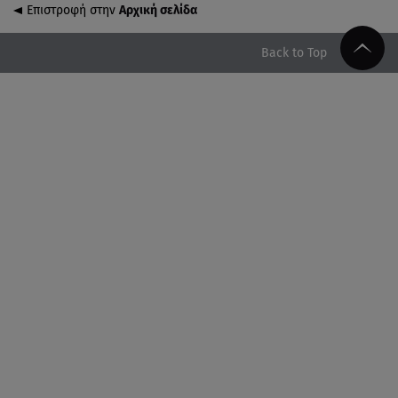
Επιστροφή στην
Αρχική σελίδα
07.08.26 , 14:49
Πέθανε η δημοσιογράφος και πρώην σύζυγος του
Back to Top
Βασίλη Χιώτη, Χριστίνα Πιτουρά
07.08.26 , 14:44
Στεφανίδου: «Κόβει» την ανάσα με το σώμα της -
Οι πόζες με μαγιό
07.08.26 , 14:05
Μυστράς: «Τον έβαλα στον καταψύκτη γιατί ήθελα
να τον κρατήσω άφθαρτο»
07.08.26 , 14:00
K-beauty blush: Τα viral ρουζ που υπόσχονται το
πολυπόθητο κορεάτικο glow
07.08.26 , 13:42
Παραλίες: Πάνω από 1.500 έλεγχοι - Στη μάχη