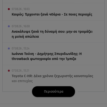
07.08.26 , 16:03
Καιρός: Έρχονται ξανά 40άρια - Σε ποιες περιοχές
07.08.26 , 16:00
Ανακάλυψε ξανά τη δύναμή σου: μην σε τρομάζει
η μυϊκή απώλεια
07.08.26 , 15:24
Ιωάννα Τούνη - Δημήτρης Σπυριδωνίδης: Η
throwback φωτογραφία από την Ίμπιζα
07.08.26 , 15:21
Toyota C-HR: Δέκα χρόνια ξεχωριστής καινοτομίας
και επιτυχίας
Περισσότερα
07.08.26 , 15:09
Τροχαίο Σέρρες: «Δεν πρόλαβα να κάνω κάτι κι
έπεσε πάνω μου»