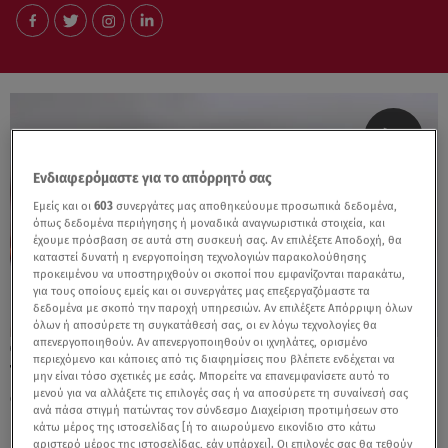
Ενδιαφερόμαστε για το απόρρητό σας
Εμείς και οι
603
συνεργάτες μας αποθηκεύουμε προσωπικά δεδομένα,
όπως δεδομένα περιήγησης ή μοναδικά αναγνωριστικά στοιχεία, και
έχουμε πρόσβαση σε αυτά στη συσκευή σας. Αν επιλέξετε Αποδοχή, θα
καταστεί δυνατή η ενεργοποίηση τεχνολογιών παρακολούθησης
προκειμένου να υποστηριχθούν οι σκοποί που εμφανίζονται παρακάτω,
για τους οποίους εμείς και οι συνεργάτες μας επεξεργαζόμαστε τα
δεδομένα με σκοπό την παροχή υπηρεσιών. Αν επιλέξετε Απόρριψη όλων
όλων ή αποσύρετε τη συγκατάθεσή σας, οι εν λόγω τεχνολογίες θα
απενεργοποιηθούν. Αν απενεργοποιηθούν οι ιχνηλάτες, ορισμένο
12.01.24, 13:37
περιεχόμενο και κάποιες από τις διαφημίσεις που βλέπετε ενδέχεται να
Τα 3 ζώδια που θα έχουν το 2024 εξελίξεις
μην είναι τόσο σχετικές με εσάς. Μπορείτε να επανεμφανίσετε αυτό το
μενού για να αλλάξετε τις επιλογές σας ή να αποσύρετε τη συναίνεσή σας
στα ερωτικά τους
ανά πάσα στιγμή πατώντας τον σύνδεσμο Διαχείριση προτιμήσεων στο
κάτω μέρος της ιστοσελίδας [ή το αιωρούμενο εικονίδιο στο κάτω
αριστερό μέρος της ιστοσελίδας, εάν υπάρχει]. Οι επιλογές σας θα τεθούν