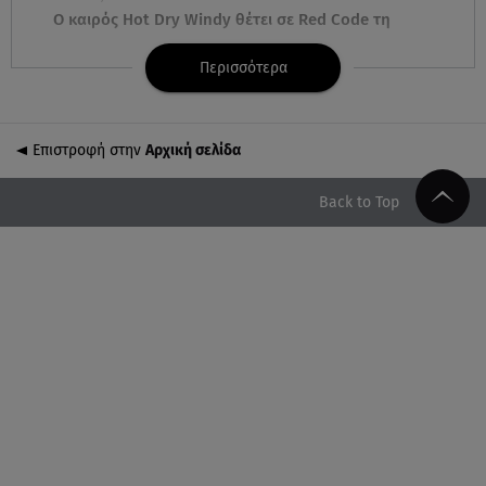
Ο καιρός Hot Dry Windy θέτει σε Red Code τη
χώρα - Άνεμοι 9 μποφόρ και 39◦C
Περισσότερα
10.08.26 , 03:00
Εορτολόγιο: Ποιοι γιορτάζουν στις 10 Αυγούστου
Επιστροφή στην
Αρχική σελίδα
09.08.26 , 23:50
ΑΑΔΕ: 1.296 φιάλες παράνομου φρέον
Back to Top
κατασχέθηκαν σε Κήπους και Δοϊράνη
09.08.26 , 23:20
Greek Mafia: Τα «Σκυλιά» του Έντικ είχαν μέχρι και
μπαζούκας
09.08.26 , 22:58
Φωτιά στην Ηλεία: Καλύτερη η εικόνα της
πυρκαγιάς στο Μουζάκι
09.08.26 , 22:14