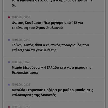
Ford Mustang GTD: Οδηγεί ο θρύλος Carlos Sainz
Sr.
10.08.26 , 08:53
Φωτιάς Κουβαράς: Νέο μήνυμα από 112 για
εκκένωση του Άγιου Στυλιανού
10.08.26 , 08:49
Τούνη: Αυτός είναι ο εξωτικός προορισμός που
επέλεξε για τα γενέθλιά της
10.08.26 , 08:41
Μαρία Μενούνος: «Η Ελλάδα έχει γίνει μέρος της
θεραπείας μου»
10.08.26 , 08:33
Ναταλία Γερμανού: Ποζάρει με μαύρο μπικίνι στις
καλοκαιρινές της διακοπές
10.08.26 , 07:58