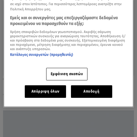
σε ισχύ στον Ιστότοπος. Για περισσότερες λεπτομέρειες ανατρέξτε στην
Πολιτική Απορρήτου μας.
Εμείς και οι συνεργάτες μας επεξεργαζόμαστε δεδομένα
προκειμένου να παρασχεθούν τα εξής:
Χρήση επακριβών δεδομένων γεωεντοπισμού. Ακριβής σάρωση
χαρακτηριστικών συσκευής για αναγνώριση ταυτότητας. Αποθήκευση ή/
και πρόσβαση στα δεδομένα μιας συσκευής. Εξατομικευμένη διαφήμιση
και περιεχόμενο, μέτρηση διαφήμισης και περιεχομένου, έρευνα κοινού
και ανάπτυξη υπηρεσιών.
Κατάλογος συνεργατών (προμηθευτές)
Εμφάνιση σκοπών
24.07.23, 12:22
Eρωτεύτηκες Λέων; Όλα όσα πρέπει να
Απόρριψη όλων
Αποδοχή
ξέρεις