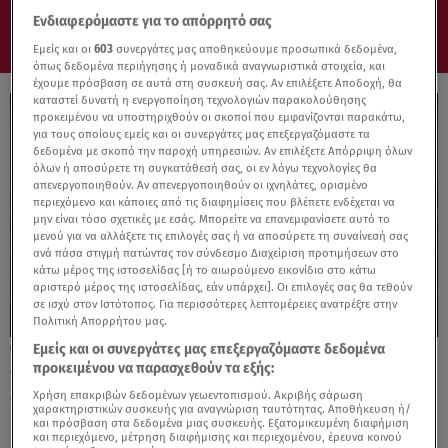
Ενδιαφερόμαστε για το απόρρητό σας
Εμείς και οι
603
συνεργάτες μας αποθηκεύουμε προσωπικά δεδομένα,
όπως δεδομένα περιήγησης ή μοναδικά αναγνωριστικά στοιχεία, και
έχουμε πρόσβαση σε αυτά στη συσκευή σας. Αν επιλέξετε Αποδοχή, θα
καταστεί δυνατή η ενεργοποίηση τεχνολογιών παρακολούθησης
προκειμένου να υποστηριχθούν οι σκοποί που εμφανίζονται παρακάτω,
για τους οποίους εμείς και οι συνεργάτες μας επεξεργαζόμαστε τα
δεδομένα με σκοπό την παροχή υπηρεσιών. Αν επιλέξετε Απόρριψη όλων
όλων ή αποσύρετε τη συγκατάθεσή σας, οι εν λόγω τεχνολογίες θα
απενεργοποιηθούν. Αν απενεργοποιηθούν οι ιχνηλάτες, ορισμένο
περιεχόμενο και κάποιες από τις διαφημίσεις που βλέπετε ενδέχεται να
μην είναι τόσο σχετικές με εσάς. Μπορείτε να επανεμφανίσετε αυτό το
μενού για να αλλάξετε τις επιλογές σας ή να αποσύρετε τη συναίνεσή σας
ανά πάσα στιγμή πατώντας τον σύνδεσμο Διαχείριση προτιμήσεων στο
κάτω μέρος της ιστοσελίδας [ή το αιωρούμενο εικονίδιο στο κάτω
αριστερό μέρος της ιστοσελίδας, εάν υπάρχει]. Οι επιλογές σας θα τεθούν
σε ισχύ στον Ιστότοπος. Για περισσότερες λεπτομέρειες ανατρέξτε στην
Πολιτική Απορρήτου μας.
Εμείς και οι συνεργάτες μας επεξεργαζόμαστε δεδομένα
04.07.25, 20:17
προκειμένου να παρασχεθούν τα εξής:
ΟΠΕΚΕΠΕ: Οι αγρότες που καταγγέλλουν
δέχονται απειλές
Χρήση επακριβών δεδομένων γεωεντοπισμού. Ακριβής σάρωση
χαρακτηριστικών συσκευής για αναγνώριση ταυτότητας. Αποθήκευση ή/
και πρόσβαση στα δεδομένα μιας συσκευής. Εξατομικευμένη διαφήμιση
και περιεχόμενο, μέτρηση διαφήμισης και περιεχομένου, έρευνα κοινού