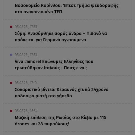
Νοσοκομείο Κορίνθου: Έπεσε τμήμα ψευδοροφής
στα ανακαινισμένα ΤΕΠ
05.08.26 , 17:35
Σύμη: Ανασύρθηκε σορός άνδρα – Πιθανό να
πρόκειται για Γερμανό αγνοούμενο
05.08.26 , 17:33
Viva l'amore! Επώνυμες Ελληνίδες που
ερωτεύθηκαν Ιταλούς - Ποιες είναι;
05.08.26 , 17:10
Σοκαριστικό βίντεο: Κεραυνός χτυπά 24χρονο
ποδοσφαιριστή στο γήπεδο
05.08.26 , 16:54
Μαζική επίθεση της Ρωσίας στο Κίεβο με 115
drones και 28 πυραύλους!