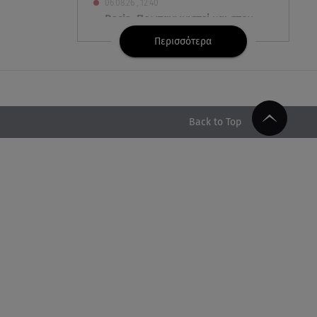
06.08.26 , 12:40
Dacia: Πρωταγωνιστεί και στον
στίβο
Περισσότερα
06.08.26 , 12:33
Παρουσιάστηκε η εφαρμογή
myAGRO: Πότε ξεκινούν οι
πληρωμές στους αγρότες
Back to Top
06.08.26 , 12:29
Πέτρος Πολυχρονίδης: Στο
Θεματικό Πάρκο Star Wars στη
Disneyland
06.08.26 , 12:08
Δεκαπενταύγουστος: Δείτε πόσα
χρήματα δικαιούστε αν
εργαστείτε την αργία
06.08.26 , 12:05