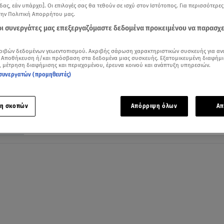
δας, εάν υπάρχει]. Οι επιλογές σας θα τεθούν σε ισχύ στον Ιστότοπος. Για περισσότερε
την Πολιτική Απορρήτου μας.
 οι συνεργάτες μας επεξεργαζόμαστε δεδομένα προκειμένου να παρασχ
10.12.22, 09:05
ριβών δεδομένων γεωεντοπισμού. Ακριβής σάρωση χαρακτηριστικών συσκευής για αν
 Αποθήκευση ή/και πρόσβαση στα δεδομένα μιας συσκευής. Εξατομικευμένη διαφήμι
Kymco SuperNEX και RevoNEX: Ηλεκτρικ
, μέτρηση διαφήμισης και περιεχομένου, έρευνα κοινού και ανάπτυξη υπηρεσιών.
πύραυλοι
συνεργατών (προμηθευτές)
Οι απίστευτες επιδοσεις
η σκοπών
Απόρριψη όλων
Απ