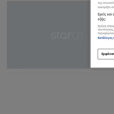
της ιστοσελί
ανατρέξτε σ
Εμείς και
εξής:
Χρήση επακ
ταυτότητας.
περιεχόμενο
Κατάλογος 
Εμφάνισ