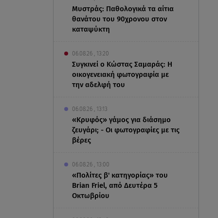
Μυστράς: Παθολογικά τα αίτια
θανάτου του 90χρονου στον
καταψύκτη
06.08.26 , 13:20
Συγκινεί ο Κώστας Σαμαράς: Η
οικογενειακή φωτογραφία με
την αδελφή του
06.08.26 , 13:13
«Κρυφός» γάμος για διάσημο
ζευγάρι; - Οι φωτογραφίες με τις
βέρες
06.08.26 , 13:00
«Πολίτες β' κατηγορίας» του
Brian Friel, από Δευτέρα 5
Οκτωβρίου