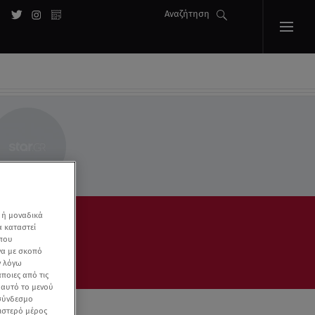
Αναζήτηση
 ή μοναδικά
α καταστεί
 που
να με σκοπό
ν λόγω
ποιες από τις
ε αυτό το μενού
 σύνδεσμο
ριστερό μέρος