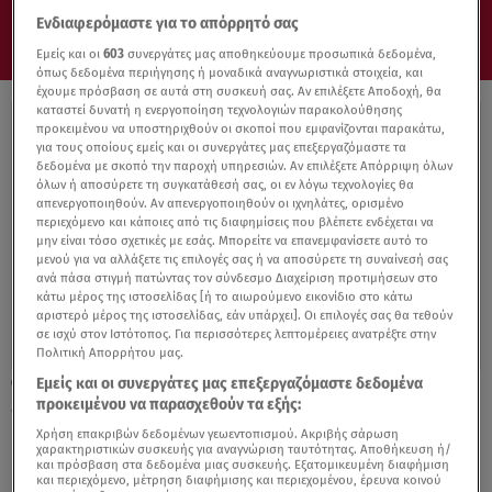
Ενδιαφερόμαστε για το απόρρητό σας
Εμείς και οι
603
συνεργάτες μας αποθηκεύουμε προσωπικά δεδομένα,
όπως δεδομένα περιήγησης ή μοναδικά αναγνωριστικά στοιχεία, και
έχουμε πρόσβαση σε αυτά στη συσκευή σας. Αν επιλέξετε Αποδοχή, θα
καταστεί δυνατή η ενεργοποίηση τεχνολογιών παρακολούθησης
προκειμένου να υποστηριχθούν οι σκοποί που εμφανίζονται παρακάτω,
για τους οποίους εμείς και οι συνεργάτες μας επεξεργαζόμαστε τα
δεδομένα με σκοπό την παροχή υπηρεσιών. Αν επιλέξετε Απόρριψη όλων
όλων ή αποσύρετε τη συγκατάθεσή σας, οι εν λόγω τεχνολογίες θα
απενεργοποιηθούν. Αν απενεργοποιηθούν οι ιχνηλάτες, ορισμένο
περιεχόμενο και κάποιες από τις διαφημίσεις που βλέπετε ενδέχεται να
μην είναι τόσο σχετικές με εσάς. Μπορείτε να επανεμφανίσετε αυτό το
μενού για να αλλάξετε τις επιλογές σας ή να αποσύρετε τη συναίνεσή σας
ανά πάσα στιγμή πατώντας τον σύνδεσμο Διαχείριση προτιμήσεων στο
κάτω μέρος της ιστοσελίδας [ή το αιωρούμενο εικονίδιο στο κάτω
αριστερό μέρος της ιστοσελίδας, εάν υπάρχει]. Οι επιλογές σας θα τεθούν
σε ισχύ στον Ιστότοπος. Για περισσότερες λεπτομέρειες ανατρέξτε στην
Πολιτική Απορρήτου μας.
Εμείς και οι συνεργάτες μας επεξεργαζόμαστε δεδομένα
05.06.20, 14:23
προκειμένου να παρασχεθούν τα εξής:
«Το Σινεμά Σε Περιμένει»: H καμπάνια που
καλεί το κοινό πίσω
Χρήση επακριβών δεδομένων γεωεντοπισμού. Ακριβής σάρωση
χαρακτηριστικών συσκευής για αναγνώριση ταυτότητας. Αποθήκευση ή/
και πρόσβαση στα δεδομένα μιας συσκευής. Εξατομικευμένη διαφήμιση
και περιεχόμενο, μέτρηση διαφήμισης και περιεχομένου, έρευνα κοινού