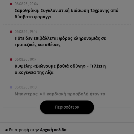
06.08.26 , 20:04
Σαμοθράκη: Συγκλονιστική διάσωση 15χρονης από
δύσβατο φαράγγι
06.08.26 , 19:44
Πότε δεν επιβάλλεται φόρος κληρονομιάς σε
τραπεζικές καταθέσεις
06.08.26 , 19:17
Κυψέλη: «Βιώνουμε βαθιά οδύνη» - Τι λέει η
οικογένεια της Λίζα
06.08.26 , 19:10
Μπαντέρας: «Η καρδιακή προσβολή ήταν το
καλύτερο πράγμα που μου συνέβη»
Περισσότερα
06.08.26 , 18:49
Συντάξεις χηρείας: Τέλος στο «ψαλίδι» μετά την
τριετία
Επιστροφή στην
Αρχική σελίδα