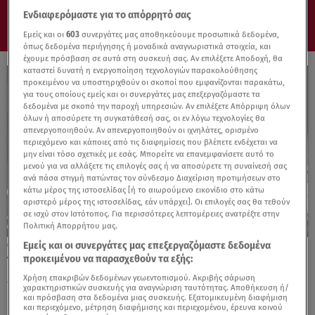
Ενδιαφερόμαστε για το απόρρητό σας
Εμείς και οι
603
συνεργάτες μας αποθηκεύουμε προσωπικά δεδομένα,
όπως δεδομένα περιήγησης ή μοναδικά αναγνωριστικά στοιχεία, και
έχουμε πρόσβαση σε αυτά στη συσκευή σας. Αν επιλέξετε Αποδοχή, θα
καταστεί δυνατή η ενεργοποίηση τεχνολογιών παρακολούθησης
προκειμένου να υποστηριχθούν οι σκοποί που εμφανίζονται παρακάτω,
για τους οποίους εμείς και οι συνεργάτες μας επεξεργαζόμαστε τα
δεδομένα με σκοπό την παροχή υπηρεσιών. Αν επιλέξετε Απόρριψη όλων
όλων ή αποσύρετε τη συγκατάθεσή σας, οι εν λόγω τεχνολογίες θα
απενεργοποιηθούν. Αν απενεργοποιηθούν οι ιχνηλάτες, ορισμένο
περιεχόμενο και κάποιες από τις διαφημίσεις που βλέπετε ενδέχεται να
μην είναι τόσο σχετικές με εσάς. Μπορείτε να επανεμφανίσετε αυτό το
μενού για να αλλάξετε τις επιλογές σας ή να αποσύρετε τη συναίνεσή σας
ανά πάσα στιγμή πατώντας τον σύνδεσμο Διαχείριση προτιμήσεων στο
κάτω μέρος της ιστοσελίδας [ή το αιωρούμενο εικονίδιο στο κάτω
αριστερό μέρος της ιστοσελίδας, εάν υπάρχει]. Οι επιλογές σας θα τεθούν
σε ισχύ στον Ιστότοπος. Για περισσότερες λεπτομέρειες ανατρέξτε στην
Πολιτική Απορρήτου μας.
Εμείς και οι συνεργάτες μας επεξεργαζόμαστε δεδομένα
30.05.26, 16:00
προκειμένου να παρασχεθούν τα εξής:
Τα looks που ορίζουν το καλοκαιρινό
επίσημο dress code
Χρήση επακριβών δεδομένων γεωεντοπισμού. Ακριβής σάρωση
χαρακτηριστικών συσκευής για αναγνώριση ταυτότητας. Αποθήκευση ή/
και πρόσβαση στα δεδομένα μιας συσκευής. Εξατομικευμένη διαφήμιση
και περιεχόμενο, μέτρηση διαφήμισης και περιεχομένου, έρευνα κοινού