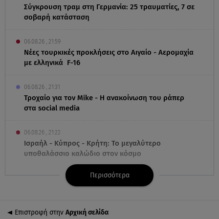
Σύγκρουση τραμ στη Γερμανία: 25 τραυματίες, 7 σε
σοβαρή κατάσταση
06.08.26 , 21:59
Νέες τουρκικές προκλήσεις στο Αιγαίο - Αερομαχία
με ελληνικά F-16
06.08.26 , 21:31
Τροχαίο για τον Mike - Η ανακοίνωση του ράπερ
στα social media
06.08.26 , 21:22
Ισραήλ - Κύπρος - Κρήτη: Το μεγαλύτερο
υποθαλάσσιο καλώδιο στον κόσμο
Περισσότερα
06.08.26 , 21:07
Motor Oil: Δωρεά πυροσβεστικών οχημάτων και
εξοπλισμού στον Άγιο Βασίλειο
Επιστροφή στην
Αρχική σελίδα