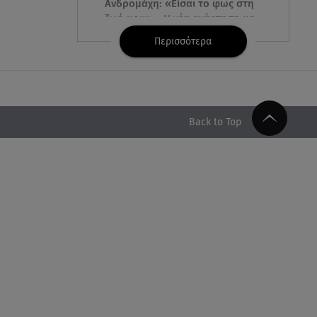
Ανδρομάχη: «Είσαι το φως στη
ζωή μου» – Η νέα ανάρτηση με
τον γιο της
Περισσότερα
08.08.26 , 16:52
Δανάη Μπακογιάννη: Η κόρη
του Κώστα Μπακογιάννη έκανε
πανελλήνιο ρεκόρ
Back to Top
08.08.26 , 16:45
Πένθος για τον Λιονέλ Μέσι -
Πέθανε ο πατέρας του Χόρχε
στα 68 του χρόνια
08.08.26 , 16:07
Ευγενία Σαμαρά: Διακοπάρει με
τον Νίκο Μουτσινά - Πού
βρίσκονται;
08.08.26 , 16:00