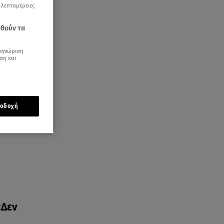
ς λεπτομέρειες
εθούν τα
αγνώριση
ση και
οδοχή
«Δεν