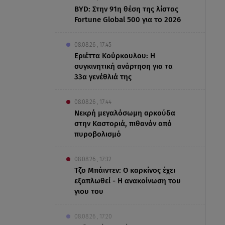
BYD: Στην 91η θέση της λίστας
Fortune Global 500 για το 2026
08.08.26 , 17:45
Εριέττα Κούρκουλου: Η
συγκινητική ανάρτηση για τα
33α γενέθλιά της
08.08.26 , 17:44
Νεκρή μεγαλόσωμη αρκούδα
στην Καστοριά, πιθανόν από
πυροβολισμό
08.08.26 , 17:32
Τζο Μπάιντεν: Ο καρκίνος έχει
εξαπλωθεί - Η ανακοίνωση του
γιου του
08.08.26 , 17:20