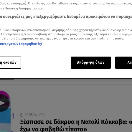
δας, εάν υπάρχει]. Οι επιλογές σας θα τεθούν σε ισχύ στον Ιστότοπος. Για περισσότερε
την Πολιτική Απορρήτου μας.
 οι συνεργάτες μας επεξεργαζόμαστε δεδομένα προκειμένου να παρασχ
18.07.25, 15:58
ριβών δεδομένων γεωεντοπισμού. Ακριβής σάρωση χαρακτηριστικών συσκευής για αν
Άννα Ζηρδέλη: «Σήκωσε χέρι πάνω μου,
 Αποθήκευση ή/και πρόσβαση στα δεδομένα μιας συσκευής. Εξατομικευμένη διαφήμι
, μέτρηση διαφήμισης και περιεχομένου, έρευνα κοινού και ανάπτυξη υπηρεσιών.
κόντεψε να με σκοτώσει»
συνεργατών (προμηθευτές)
H αποκάλυψη για την κακοποιητική συμπεριφορά από
πρώην σύντροφό της
η σκοπών
Απόρριψη όλων
Απ
28.05.24, 13:11
Ξέσπασε σε δάκρυα η Ναταλί Κάκκαβα: 
έχω να φοβηθώ τίποτα»