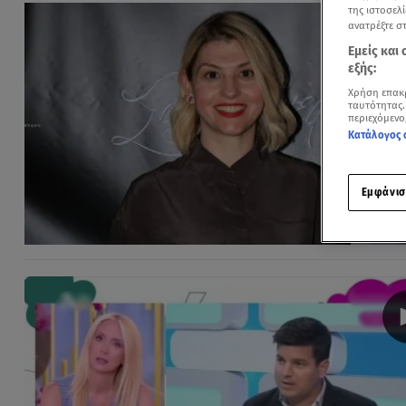
της ιστοσελί
ανατρέξτε σ
Εμείς και
εξής:
Χρήση επακ
ταυτότητας.
περιεχόμενο
Κατάλογος 
Εμφάνισ