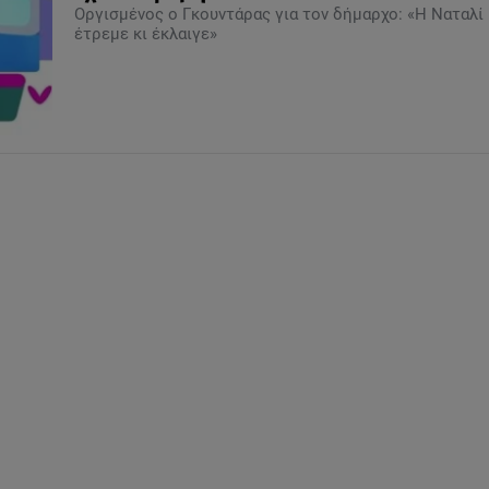
Οργισμένος ο Γκουντάρας για τον δήμαρχο: «H Ναταλί
έτρεμε κι έκλαιγε»