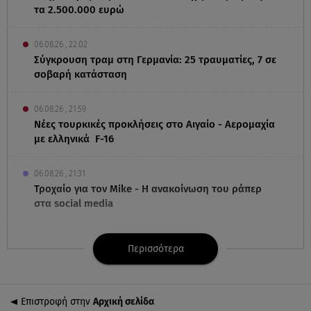
τα 2.500.000 ευρώ
06.08.26 , 22:02
Σύγκρουση τραμ στη Γερμανία: 25 τραυματίες, 7 σε
σοβαρή κατάσταση
06.08.26 , 21:59
Νέες τουρκικές προκλήσεις στο Αιγαίο - Αερομαχία
με ελληνικά F-16
06.08.26 , 21:31
Τροχαίο για τον Mike - Η ανακοίνωση του ράπερ
στα social media
06.08.26 , 21:22
Περισσότερα
Ισραήλ - Κύπρος - Κρήτη: Το μεγαλύτερο
υποθαλάσσιο καλώδιο στον κόσμο
Επιστροφή στην
Αρχική σελίδα
06.08.26 , 21:07