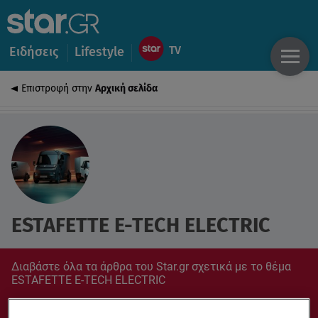
Ειδήσεις
Lifestyle
Επιστροφή στην
Αρχική σελίδα
ESTAFETTE E-TECH ELECTRIC
Διαβάστε όλα τα άρθρα του Star.gr σχετικά με το θέμα
ESTAFETTE E-TECH ELECTRIC
Συντονίσου στο star.gr για ό,τι σε αφορά.