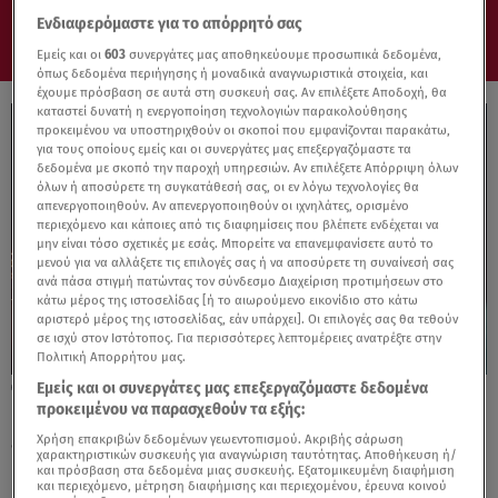
Ενδιαφερόμαστε για το απόρρητό σας
Εμείς και οι
603
συνεργάτες μας αποθηκεύουμε προσωπικά δεδομένα,
όπως δεδομένα περιήγησης ή μοναδικά αναγνωριστικά στοιχεία, και
έχουμε πρόσβαση σε αυτά στη συσκευή σας. Αν επιλέξετε Αποδοχή, θα
καταστεί δυνατή η ενεργοποίηση τεχνολογιών παρακολούθησης
προκειμένου να υποστηριχθούν οι σκοποί που εμφανίζονται παρακάτω,
για τους οποίους εμείς και οι συνεργάτες μας επεξεργαζόμαστε τα
δεδομένα με σκοπό την παροχή υπηρεσιών. Αν επιλέξετε Απόρριψη όλων
όλων ή αποσύρετε τη συγκατάθεσή σας, οι εν λόγω τεχνολογίες θα
απενεργοποιηθούν. Αν απενεργοποιηθούν οι ιχνηλάτες, ορισμένο
περιεχόμενο και κάποιες από τις διαφημίσεις που βλέπετε ενδέχεται να
μην είναι τόσο σχετικές με εσάς. Μπορείτε να επανεμφανίσετε αυτό το
μενού για να αλλάξετε τις επιλογές σας ή να αποσύρετε τη συναίνεσή σας
ανά πάσα στιγμή πατώντας τον σύνδεσμο Διαχείριση προτιμήσεων στο
κάτω μέρος της ιστοσελίδας [ή το αιωρούμενο εικονίδιο στο κάτω
αριστερό μέρος της ιστοσελίδας, εάν υπάρχει]. Οι επιλογές σας θα τεθούν
σε ισχύ στον Ιστότοπος. Για περισσότερες λεπτομέρειες ανατρέξτε στην
Πολιτική Απορρήτου μας.
Εμείς και οι συνεργάτες μας επεξεργαζόμαστε δεδομένα
26.03.25, 09:43
προκειμένου να παρασχεθούν τα εξής:
Renault Estafette, Goelette και Trafic: Η νέα
εποχή
Χρήση επακριβών δεδομένων γεωεντοπισμού. Ακριβής σάρωση
χαρακτηριστικών συσκευής για αναγνώριση ταυτότητας. Αποθήκευση ή/
και πρόσβαση στα δεδομένα μιας συσκευής. Εξατομικευμένη διαφήμιση
και περιεχόμενο, μέτρηση διαφήμισης και περιεχομένου, έρευνα κοινού