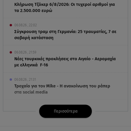
Κλήρωση Τζόκερ 6/8/2026: Οι τυχεροί αριθμοί για
τα 2.500.000 ευρώ
06.08.26 , 22:02
Σύγκρουση τραμ στη Γερμανία: 25 τραυματίες, 7 σε
σοβαρή κατάσταση
06.08.26 , 21:59
Νέες τουρκικές προκλήσεις στο Αιγαίο - Αερομαχία
με ελληνικά F-16
06.08.26 , 21:31
Τροχαίο για τον Mike - Η ανακοίνωση του ράπερ
στα social media
06.08.26 , 21:22
Περισσότερα
Ισραήλ - Κύπρος - Κρήτη: Το μεγαλύτερο
υποθαλάσσιο καλώδιο στον κόσμο