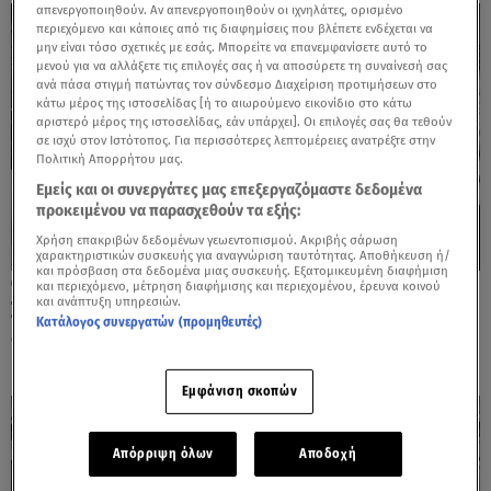
απενεργοποιηθούν. Αν απενεργοποιηθούν οι ιχνηλάτες, ορισμένο
περιεχόμενο και κάποιες από τις διαφημίσεις που βλέπετε ενδέχεται να
μην είναι τόσο σχετικές με εσάς. Μπορείτε να επανεμφανίσετε αυτό το
μενού για να αλλάξετε τις επιλογές σας ή να αποσύρετε τη συναίνεσή σας
ανά πάσα στιγμή πατώντας τον σύνδεσμο Διαχείριση προτιμήσεων στο
κάτω μέρος της ιστοσελίδας [ή το αιωρούμενο εικονίδιο στο κάτω
αριστερό μέρος της ιστοσελίδας, εάν υπάρχει]. Οι επιλογές σας θα τεθούν
σε ισχύ στον Ιστότοπος. Για περισσότερες λεπτομέρειες ανατρέξτε στην
Πολιτική Απορρήτου μας.
Εμείς και οι συνεργάτες μας επεξεργαζόμαστε δεδομένα
προκειμένου να παρασχεθούν τα εξής:
Χρήση επακριβών δεδομένων γεωεντοπισμού. Ακριβής σάρωση
χαρακτηριστικών συσκευής για αναγνώριση ταυτότητας. Αποθήκευση ή/
και πρόσβαση στα δεδομένα μιας συσκευής. Εξατομικευμένη διαφήμιση
18.11.24, 21:48
και περιεχόμενο, μέτρηση διαφήμισης και περιεχομένου, έρευνα κοινού
και ανάπτυξη υπηρεσιών.
ΣΤΑΣΥ: Ανασχεδιασμός και ενίσχυση
Κατάλογος συνεργατών (προμηθευτές)
δρομολογίων στις γραμμές του Μετρό
Εμφάνιση σκοπών
Απόρριψη όλων
Αποδοχή