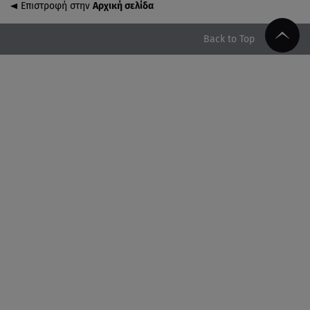
Επιστροφή στην
Αρχική σελίδα
06.08.26 , 21:07
Motor Oil: Δωρεά πυροσβεστικών οχημάτων και
εξοπλισμού στον Άγιο Βασίλειο
Back to Top
06.08.26 , 20:49
Άκης Παυλόπουλος: Η τρυφερή εξομολόγηση της
συζύγου του, Ελένης Φωτοπούλου
06.08.26 , 20:25
Πώς επικοινωνούν τα ελικόπτερα στη φωτιά και ο
ρόλος του «συνδέσμου»
06.08.26 , 20:16
Αθηνά Οικονομάκου από την Μπόρα Μπόρα:
«Έσκασε όλη η κούραση του χειμώνα»
06.08.26 , 20:04
Σαμοθράκη: Συγκλονιστική διάσωση 15χρονης από
δύσβατο φαράγγι