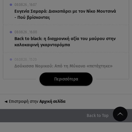
08.08.26 , 16:07
Ευγενία Σαμαρά: Διακοπάρει με τον Νίκο Μουτσινά
- Πού βρίσκονται;
08.08.26 , 16:00
Back to black: η διαχρονική αξία του μαύρου στην
καλοκαιρινή γκαρνταρόμπα
08.08.26 , 15:20
Δούκισσα Νομικού: Από τη Μύκονο «πετάχτηκε»
στη Γαλλική Πολυνησία!
Περισσότερα
08.08.26 , 15:01
Λυκαβηττός: Σε 57χρονη γυναίκα ανήκει η σορός
που βρέθηκε σε σπηλιά
Επιστροφή στην
Αρχική σελίδα
08.08.26 , 14:50
Back to Top
Κατερίνα Καινούργιου: Η Πάρος και το cool
φορμάκι της κορούλας της!