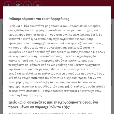
Ενδιαφερόμαστε για το απόρρητό σας
Εμείς και οι
603
συνεργάτες μας αποθηκεύουμε προσωπικά δεδομένα,
όπως δεδομένα περιήγησης ή μοναδικά αναγνωριστικά στοιχεία, και
έχουμε πρόσβαση σε αυτά στη συσκευή σας. Αν επιλέξετε Αποδοχή, θα
καταστεί δυνατή η ενεργοποίηση τεχνολογιών παρακολούθησης
προκειμένου να υποστηριχθούν οι σκοποί που εμφανίζονται παρακάτω,
για τους οποίους εμείς και οι συνεργάτες μας επεξεργαζόμαστε τα
δεδομένα με σκοπό την παροχή υπηρεσιών. Αν επιλέξετε Απόρριψη όλων
όλων ή αποσύρετε τη συγκατάθεσή σας, οι εν λόγω τεχνολογίες θα
απενεργοποιηθούν. Αν απενεργοποιηθούν οι ιχνηλάτες, ορισμένο
περιεχόμενο και κάποιες από τις διαφημίσεις που βλέπετε ενδέχεται να
μην είναι τόσο σχετικές με εσάς. Μπορείτε να επανεμφανίσετε αυτό το
μενού για να αλλάξετε τις επιλογές σας ή να αποσύρετε τη συναίνεσή σας
ανά πάσα στιγμή πατώντας τον σύνδεσμο Διαχείριση προτιμήσεων στο
κάτω μέρος της ιστοσελίδας [ή το αιωρούμενο εικονίδιο στο κάτω
αριστερό μέρος της ιστοσελίδας, εάν υπάρχει]. Οι επιλογές σας θα τεθούν
24.05.25, 16:54
σε ισχύ στον Ιστότοπος. Για περισσότερες λεπτομέρειες ανατρέξτε στην
Συναγερμός στη Θεσσαλονίκη: Κρούσματα
Πολιτική Απορρήτου μας.
στρεπτόκοκκου σε Δέλτα και Καλαμαριά
Εμείς και οι συνεργάτες μας επεξεργαζόμαστε δεδομένα
προκειμένου να παρασχεθούν τα εξής: