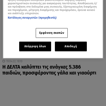
Χρήση επακριβών δεδομένων γεωεντοπισμού. Ακριβής σάρωση
χαρακτηριστικών συσκευής για αναγνώριση ταυτότητας. Αποθήκευση ή/
και πρόσβαση στα δεδομένα μιας συσκευής. Εξατομικευμένη διαφήμιση
και περιεχόμενο, μέτρηση διαφήμισης και περιεχομένου, έρευνα κοινού
και ανάπτυξη υπηρεσιών.
Κατάλογος συνεργατών (προμηθευτές)
Εμφάνιση σκοπών
Απόρριψη όλων
Αποδοχή
19.04.22, 18:10
Η ΔΕΛΤΑ καλύπτει τις ανάγκες 5.386
παιδιών, προσφέροντας γάλα και γιαούρτι