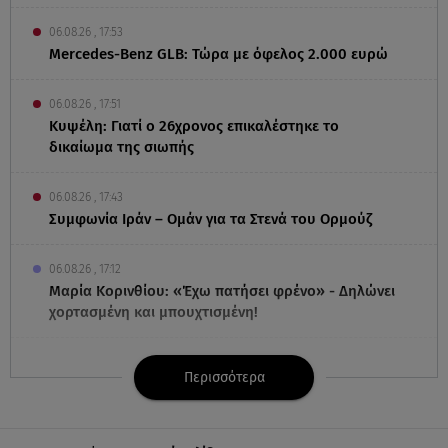
06.08.26 , 17:53
Mercedes-Benz GLB: Τώρα με όφελος 2.000 ευρώ
06.08.26 , 17:51
Κυψέλη: Γιατί ο 26χρονος επικαλέστηκε το
δικαίωμα της σιωπής
06.08.26 , 17:43
Συμφωνία Ιράν – Ομάν για τα Στενά του Ορμούζ
06.08.26 , 17:12
Μαρία Κορινθίου: «Έχω πατήσει φρένο» - Δηλώνει
χορτασμένη και μπουχτισμένη!
06.08.26 , 16:57
Περισσότερα
Άνω Λιόσια: Πήγε να κλέψει καλώδια, έπαθε
ηλεκτροπληξία και πέθανε