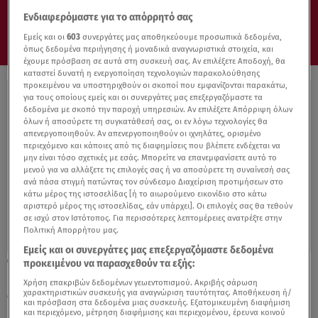
Συντονίσου στο star.gr για ό,τι σε αφορά.
Ενδιαφερόμαστε για το απόρρητό σας
Εμείς και οι
603
συνεργάτες μας αποθηκεύουμε προσωπικά δεδομένα,
όπως δεδομένα περιήγησης ή μοναδικά αναγνωριστικά στοιχεία, και
έχουμε πρόσβαση σε αυτά στη συσκευή σας. Αν επιλέξετε Αποδοχή, θα
καταστεί δυνατή η ενεργοποίηση τεχνολογιών παρακολούθησης
προκειμένου να υποστηριχθούν οι σκοποί που εμφανίζονται παρακάτω,
για τους οποίους εμείς και οι συνεργάτες μας επεξεργαζόμαστε τα
δεδομένα με σκοπό την παροχή υπηρεσιών. Αν επιλέξετε Απόρριψη όλων
όλων ή αποσύρετε τη συγκατάθεσή σας, οι εν λόγω τεχνολογίες θα
απενεργοποιηθούν. Αν απενεργοποιηθούν οι ιχνηλάτες, ορισμένο
περιεχόμενο και κάποιες από τις διαφημίσεις που βλέπετε ενδέχεται να
μην είναι τόσο σχετικές με εσάς. Μπορείτε να επανεμφανίσετε αυτό το
μενού για να αλλάξετε τις επιλογές σας ή να αποσύρετε τη συναίνεσή σας
ανά πάσα στιγμή πατώντας τον σύνδεσμο Διαχείριση προτιμήσεων στο
κάτω μέρος της ιστοσελίδας [ή το αιωρούμενο εικονίδιο στο κάτω
αριστερό μέρος της ιστοσελίδας, εάν υπάρχει]. Οι επιλογές σας θα τεθούν
σε ισχύ στον Ιστότοπος. Για περισσότερες λεπτομέρειες ανατρέξτε στην
Πολιτική Απορρήτου μας.
Εμείς και οι συνεργάτες μας επεξεργαζόμαστε δεδομένα
07.10.21, 14:32
προκειμένου να παρασχεθούν τα εξής:
ΕΜΑ ΑΕ(Continental) : Δωρεά 20.000 ευρώ
Χρήση επακριβών δεδομένων γεωεντοπισμού. Ακριβής σάρωση
χαρακτηριστικών συσκευής για αναγνώριση ταυτότητας. Αποθήκευση ή/
στον Ελληνικό Ερυθρό Σταυρό
και πρόσβαση στα δεδομένα μιας συσκευής. Εξατομικευμένη διαφήμιση
και περιεχόμενο, μέτρηση διαφήμισης και περιεχομένου, έρευνα κοινού