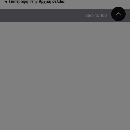
Επιστροφή στην
Αρχική σελίδα
06.08.26 , 16:50
Οι έξι πιο επικίνδυνες εβδομάδες του έτους για
δασικές πυρκαγιές
Back to Top
06.08.26 , 16:25
Μικαέλα Κάσαρη: Έτοιμη για το Miss World
06.08.26 , 16:17
Έλληνας ηθοποιός: «Δεν πιστεύω στον Θεό. Είναι
δημιούργημα του ανθρώπου»
06.08.26 , 16:00
Συντάξεις: Τρέχουν να προλάβουν όσοι είναι κοντά
σε ηλικία συνταξιοδότησης
06.08.26 , 16:00
Σημάδια που φανερώνουν διαίσθηση και ότι ξέρεις
να «διαβάζεις» ανθρώπους