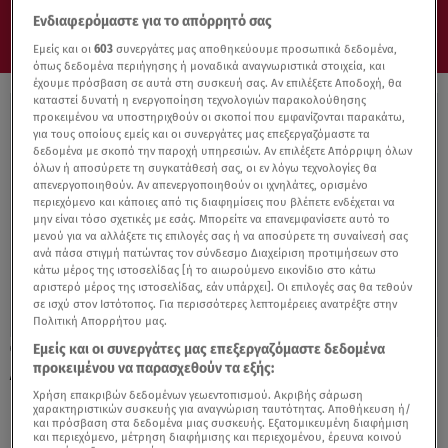
Ενδιαφερόμαστε για το απόρρητό σας
Εμείς και οι
603
συνεργάτες μας αποθηκεύουμε προσωπικά δεδομένα,
όπως δεδομένα περιήγησης ή μοναδικά αναγνωριστικά στοιχεία, και
έχουμε πρόσβαση σε αυτά στη συσκευή σας. Αν επιλέξετε Αποδοχή, θα
καταστεί δυνατή η ενεργοποίηση τεχνολογιών παρακολούθησης
προκειμένου να υποστηριχθούν οι σκοποί που εμφανίζονται παρακάτω,
για τους οποίους εμείς και οι συνεργάτες μας επεξεργαζόμαστε τα
δεδομένα με σκοπό την παροχή υπηρεσιών. Αν επιλέξετε Απόρριψη όλων
όλων ή αποσύρετε τη συγκατάθεσή σας, οι εν λόγω τεχνολογίες θα
απενεργοποιηθούν. Αν απενεργοποιηθούν οι ιχνηλάτες, ορισμένο
περιεχόμενο και κάποιες από τις διαφημίσεις που βλέπετε ενδέχεται να
μην είναι τόσο σχετικές με εσάς. Μπορείτε να επανεμφανίσετε αυτό το
μενού για να αλλάξετε τις επιλογές σας ή να αποσύρετε τη συναίνεσή σας
ανά πάσα στιγμή πατώντας τον σύνδεσμο Διαχείριση προτιμήσεων στο
κάτω μέρος της ιστοσελίδας [ή το αιωρούμενο εικονίδιο στο κάτω
αριστερό μέρος της ιστοσελίδας, εάν υπάρχει]. Οι επιλογές σας θα τεθούν
σε ισχύ στον Ιστότοπος. Για περισσότερες λεπτομέρειες ανατρέξτε στην
Πολιτική Απορρήτου μας.
Εμείς και οι συνεργάτες μας επεξεργαζόμαστε δεδομένα
13.09.21, 12:45
προκειμένου να παρασχεθούν τα εξής:
Αιματολογική εξέταση θα ανιχνεύει 50 είδη
καρκίνου πριν τα συμπτώματα
Χρήση επακριβών δεδομένων γεωεντοπισμού. Ακριβής σάρωση
χαρακτηριστικών συσκευής για αναγνώριση ταυτότητας. Αποθήκευση ή/
και πρόσβαση στα δεδομένα μιας συσκευής. Εξατομικευμένη διαφήμιση
και περιεχόμενο, μέτρηση διαφήμισης και περιεχομένου, έρευνα κοινού