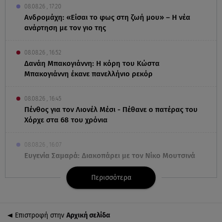
08.08.26 , 17:20
Ανδρομάχη: «Είσαι το φως στη ζωή μου» – Η νέα
ανάρτηση με τον γιο της
08.08.26 , 16:52
Δανάη Μπακογιάννη: Η κόρη του Κώστα
Μπακογιάννη έκανε πανελλήνιο ρεκόρ
08.08.26 , 16:45
Πένθος για τον Λιονέλ Μέσι - Πέθανε ο πατέρας του
Χόρχε στα 68 του χρόνια
08.08.26 , 16:07
Ευγενία Σαμαρά: Διακοπάρει με τον Νίκο Μουτσινά
- Πού βρίσκονται;
Περισσότερα
08.08.26 , 16:00
Back to black: η διαχρονική αξία του μαύρου στην
καλοκαιρινή γκαρνταρόμπα
Επιστροφή στην
Αρχική σελίδα