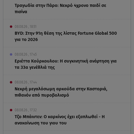
Τραγωδία στην Πάρο: Νεκρό 4χρονο παιδί σε
πισίνα
08.08.26 , 18:51
BYD: Στην 91η θέση της λίστας Fortune Global 500
για το 2026
08.08.26 , 17:45
Εριέττα Κούρκουλου: Η συγκινητική ανάρτηση για
τα 33α γενέθλιά της
08.08.26 , 17:44
Νεκρή μεγαλόσωμη αρκούδα στην Καστοριά,
πιθανόν από πυροβολισμό
08.08.26 , 17:32
Τζο Μπάιντεν: Ο καρκίνος έχει εξαπλωθεί - Η
ανακοίνωση του γιου του