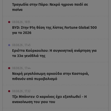
Τραγωδία στην Πάρο: Νεκρό 4χρονο παιδί σε
πισίνα
08.08.26 , 18:51
BYD: Στην 91η θέση της λίστας Fortune Global 500
για το 2026
08.08.26 , 17:45
Εριέττα Κούρκουλου: Η συγκινητική ανάρτηση για
τα 33α γενέθλιά της
08.08.26 , 17:44
Νεκρή μεγαλόσωμη αρκούδα στην Καστοριά,
πιθανόν από πυροβολισμό
08.08.26 , 17:32
Τζο Μπάιντεν: Ο καρκίνος έχει εξαπλωθεί - Η
ανακοίνωση του γιου του