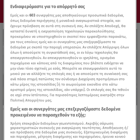
Ενδιαφερόμαστε για το απόρρητό σας
Εμείς και οι
603
συνεργάτες μας αποθηκεύουμε προσωπικά δεδομένα,
όπως δεδομένα περιήγησης ή μοναδικά αναγνωριστικά στοιχεία, και
έχουμε πρόσβαση σε αυτά στη συσκευή σας. Αν επιλέξετε Αποδοχή, θα
καταστεί δυνατή η ενεργοποίηση τεχνολογιών παρακολούθησης
προκειμένου να υποστηριχθούν οι σκοποί που εμφανίζονται παρακάτω,
για τους οποίους εμείς και οι συνεργάτες μας επεξεργαζόμαστε τα
δεδομένα με σκοπό την παροχή υπηρεσιών. Αν επιλέξετε Απόρριψη όλων
όλων ή αποσύρετε τη συγκατάθεσή σας, οι εν λόγω τεχνολογίες θα
απενεργοποιηθούν. Αν απενεργοποιηθούν οι ιχνηλάτες, ορισμένο
περιεχόμενο και κάποιες από τις διαφημίσεις που βλέπετε ενδέχεται να
μην είναι τόσο σχετικές με εσάς. Μπορείτε να επανεμφανίσετε αυτό το
μενού για να αλλάξετε τις επιλογές σας ή να αποσύρετε τη συναίνεσή σας
ανά πάσα στιγμή πατώντας τον σύνδεσμο Διαχείριση προτιμήσεων στο
κάτω μέρος της ιστοσελίδας [ή το αιωρούμενο εικονίδιο στο κάτω
αριστερό μέρος της ιστοσελίδας, εάν υπάρχει]. Οι επιλογές σας θα τεθούν
σε ισχύ στον Ιστότοπος. Για περισσότερες λεπτομέρειες ανατρέξτε στην
Πολιτική Απορρήτου μας.
Εμείς και οι συνεργάτες μας επεξεργαζόμαστε δεδομένα
15.06.24, 18:00
προκειμένου να παρασχεθούν τα εξής:
Βίντεο; Πως κατασκευάζεται το νέο
ηλεκτρικό Ford Explorer
Χρήση επακριβών δεδομένων γεωεντοπισμού. Ακριβής σάρωση
χαρακτηριστικών συσκευής για αναγνώριση ταυτότητας. Αποθήκευση ή/
και πρόσβαση στα δεδομένα μιας συσκευής. Εξατομικευμένη διαφήμιση
και περιεχόμενο, μέτρηση διαφήμισης και περιεχομένου, έρευνα κοινού