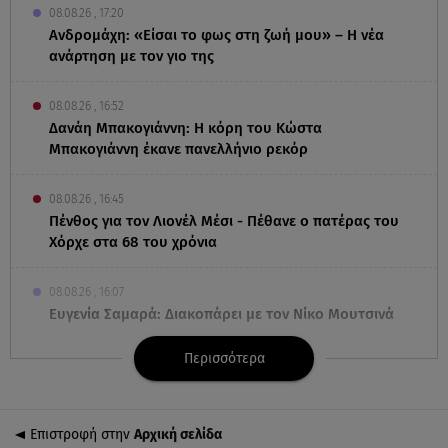
08.08.26 , 17:20
Ανδρομάχη: «Είσαι το φως στη ζωή μου» – Η νέα
ανάρτηση με τον γιο της
08.08.26 , 16:52
Δανάη Μπακογιάννη: Η κόρη του Κώστα
Μπακογιάννη έκανε πανελλήνιο ρεκόρ
08.08.26 , 16:45
Πένθος για τον Λιονέλ Μέσι - Πέθανε ο πατέρας του
Χόρχε στα 68 του χρόνια
08.08.26 , 16:07
Ευγενία Σαμαρά: Διακοπάρει με τον Νίκο Μουτσινά
- Πού βρίσκονται;
Περισσότερα
08.08.26 , 16:00
Back to black: η διαχρονική αξία του μαύρου στην
καλοκαιρινή γκαρνταρόμπα
Επιστροφή στην
Αρχική σελίδα