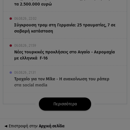
τα 2.500.000 ευρώ
06.08.26 , 22:02
Σύγκρουση τραμ στη Γερμανία: 25 τραυματίες, 7 σε
σοβαρή κατάσταση
06.08.26 , 21:59
Νέες τουρκικές προκλήσεις στο Αιγαίο - Αερομαχία
με ελληνικά F-16
06.08.26 , 21:31
Τροχαίο για τον Mike - Η ανακοίνωση του ράπερ
στα social media
06.08.26 , 21:22
Περισσότερα
Ισραήλ - Κύπρος - Κρήτη: Το μεγαλύτερο
υποθαλάσσιο καλώδιο στον κόσμο
Επιστροφή στην
Αρχική σελίδα
06.08.26 , 21:07