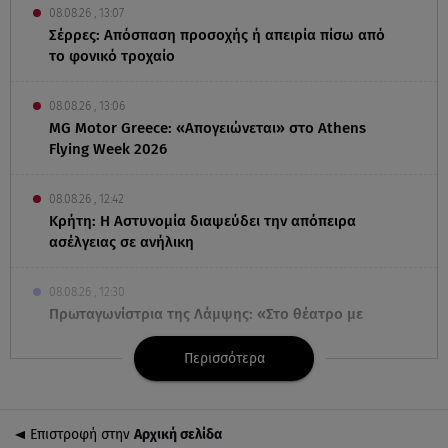
08.08.26 , 13:07
Σέρρες: Απόσπαση προσοχής ή απειρία πίσω από
το φονικό τροχαίο
08.08.26 , 13:06
MG Motor Greece: «Απογειώνεται» στο Athens
Flying Week 2026
08.08.26 , 12:42
Κρήτη: Η Αστυνομία διαψεύδει την απόπειρα
ασέλγειας σε ανήλικη
08.08.26 , 12:30
Πρωταγωνίστρια της Λάμψης: «Στο θέατρο με
σνόμπαραν πάρα πολύ»
Περισσότερα
08.08.26 , 12:15
Κυψέλη: «Ο 26χρονος είχε γυρίσει την πλάτη του
στον χριστιανισμό»
Επιστροφή στην
Αρχική σελίδα