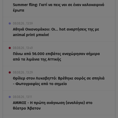
Summer fling: Γιατί να πεις ναι σε έναν καλοκαιρινό
έρωτα
08.08.26 , 13:59
Αθηνά Οικονομάκου: Οι... hot αναρτήσεις της με
animal print μπικίνι!
08.08.26 , 13:49
Πάνω από 56.000 επιβάτες αναχώρησαν σήμερα
από τα λιμάνια της Αττικής
08.08.26 , 13:29
Θρίλερ στον Λυκαβηττό: Βρέθηκε σορός σε σπηλιά
- Φωτογραφίες από το σημείο
08.08.26 , 13:11
ΑΜΜΟΣ - Η πρώτη ανάγνωση (αναλόγιο) στο
θέατρο Άβατον