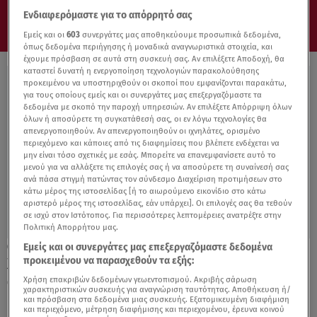
Ενδιαφερόμαστε για το απόρρητό σας
Εμείς και οι
603
συνεργάτες μας αποθηκεύουμε προσωπικά δεδομένα,
όπως δεδομένα περιήγησης ή μοναδικά αναγνωριστικά στοιχεία, και
έχουμε πρόσβαση σε αυτά στη συσκευή σας. Αν επιλέξετε Αποδοχή, θα
καταστεί δυνατή η ενεργοποίηση τεχνολογιών παρακολούθησης
προκειμένου να υποστηριχθούν οι σκοποί που εμφανίζονται παρακάτω,
για τους οποίους εμείς και οι συνεργάτες μας επεξεργαζόμαστε τα
δεδομένα με σκοπό την παροχή υπηρεσιών. Αν επιλέξετε Απόρριψη όλων
όλων ή αποσύρετε τη συγκατάθεσή σας, οι εν λόγω τεχνολογίες θα
απενεργοποιηθούν. Αν απενεργοποιηθούν οι ιχνηλάτες, ορισμένο
περιεχόμενο και κάποιες από τις διαφημίσεις που βλέπετε ενδέχεται να
μην είναι τόσο σχετικές με εσάς. Μπορείτε να επανεμφανίσετε αυτό το
μενού για να αλλάξετε τις επιλογές σας ή να αποσύρετε τη συναίνεσή σας
ανά πάσα στιγμή πατώντας τον σύνδεσμο Διαχείριση προτιμήσεων στο
κάτω μέρος της ιστοσελίδας [ή το αιωρούμενο εικονίδιο στο κάτω
αριστερό μέρος της ιστοσελίδας, εάν υπάρχει]. Οι επιλογές σας θα τεθούν
σε ισχύ στον Ιστότοπος. Για περισσότερες λεπτομέρειες ανατρέξτε στην
Πολιτική Απορρήτου μας.
Εμείς και οι συνεργάτες μας επεξεργαζόμαστε δεδομένα
01.11.21, 16:12
προκειμένου να παρασχεθούν τα εξής:
Χρυσή Αυγή: Απορρίφθηκαν αλλά τρία
αιτήματα αποφυλάκισης
Χρήση επακριβών δεδομένων γεωεντοπισμού. Ακριβής σάρωση
χαρακτηριστικών συσκευής για αναγνώριση ταυτότητας. Αποθήκευση ή/
και πρόσβαση στα δεδομένα μιας συσκευής. Εξατομικευμένη διαφήμιση
και περιεχόμενο, μέτρηση διαφήμισης και περιεχομένου, έρευνα κοινού