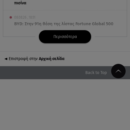
πισίνα
08.08.26 , 18:51
BYD: Στην 91η θέση της λίστας Fortune Global 500
για το 2026
Περισσότερα
08.08.26 , 17:45
Εριέττα Κούρκουλου: Η συγκινητική ανάρτηση για
τα 33α γενέθλιά της
Επιστροφή στην
Αρχική σελίδα
08.08.26 , 17:44
Back to Top
Νεκρή μεγαλόσωμη αρκούδα στην Καστοριά,
πιθανόν από πυροβολισμό
08.08.26 , 17:32
Τζο Μπάιντεν: Ο καρκίνος έχει εξαπλωθεί - Η
ανακοίνωση του γιου του
08.08.26 , 17:20