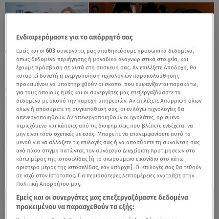
Ενδιαφερόμαστε για το απόρρητό σας
Εμείς και οι
603
συνεργάτες μας αποθηκεύουμε προσωπικά δεδομένα,
όπως δεδομένα περιήγησης ή μοναδικά αναγνωριστικά στοιχεία, και
έχουμε πρόσβαση σε αυτά στη συσκευή σας. Αν επιλέξετε Αποδοχή, θα
καταστεί δυνατή η ενεργοποίηση τεχνολογιών παρακολούθησης
προκειμένου να υποστηριχθούν οι σκοποί που εμφανίζονται παρακάτω,
για τους οποίους εμείς και οι συνεργάτες μας επεξεργαζόμαστε τα
δεδομένα με σκοπό την παροχή υπηρεσιών. Αν επιλέξετε Απόρριψη όλων
όλων ή αποσύρετε τη συγκατάθεσή σας, οι εν λόγω τεχνολογίες θα
απενεργοποιηθούν. Αν απενεργοποιηθούν οι ιχνηλάτες, ορισμένο
περιεχόμενο και κάποιες από τις διαφημίσεις που βλέπετε ενδέχεται να
19.03.25, 13:19
μην είναι τόσο σχετικές με εσάς. Μπορείτε να επανεμφανίσετε αυτό το
Κινηματογραφική πρεμιέρα: Ποιοι
μενού για να αλλάξετε τις επιλογές σας ή να αποσύρετε τη συναίνεσή σας
απόλαυσαν Αλμπάνη - Δούκα στη μεγάλη
ανά πάσα στιγμή πατώντας τον σύνδεσμο Διαχείριση προτιμήσεων στο
κάτω μέρος της ιστοσελίδας [ή το αιωρούμενο εικονίδιο στο κάτω
οθόνη
αριστερό μέρος της ιστοσελίδας, εάν υπάρχει]. Οι επιλογές σας θα τεθούν
σε ισχύ στον Ιστότοπος. Για περισσότερες λεπτομέρειες ανατρέξτε στην
Πολιτική Απορρήτου μας.
Εμείς και οι συνεργάτες μας επεξεργαζόμαστε δεδομένα
προκειμένου να παρασχεθούν τα εξής: