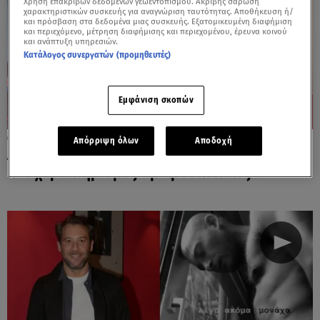
Χρήση επακριβών δεδομένων γεωεντοπισμού. Ακριβής σάρωση
χαρακτηριστικών συσκευής για αναγνώριση ταυτότητας. Αποθήκευση ή/
και πρόσβαση στα δεδομένα μιας συσκευής. Εξατομικευμένη διαφήμιση
και περιεχόμενο, μέτρηση διαφήμισης και περιεχομένου, έρευνα κοινού
και ανάπτυξη υπηρεσιών.
Κατάλογος συνεργατών (προμηθευτές)
Εμφάνιση σκοπών
07.03.25, 20:11
Απόρριψη όλων
Αποδοχή
Αντίνοος Αλμπάνης: Τα σχόλια στον δρόμο
κι ο χαρακτηρισμός «μικροσκοπικός»