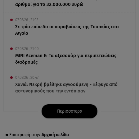
αριθμοί για τα 32.000.000 ευρώ
07.08.26 , 21:03
Σε τρία επίπεδα οι παραβιάσεις της Τουρκίας στο
Αιγαίο
07.08.26 , 21:00
MINI Aceman E: Τα αξεσουάρ για περιπετειώδεις
διαδρομές
07.08.26 , 20:47
Χανιά: Νεκρή βρέθηκε αγνοούμενη - Ξέφυγε από
αστυνομικούς που την εντόπισαν
07.08.26 , 20:18
Περισσότερα
Μυστράς: Κρίσιμος για το κατηγορητήριο ο χρόνος
θανάτου του 90χρονου
Επιστροφή στην
Αρχική σελίδα
07.08.26 , 20:13