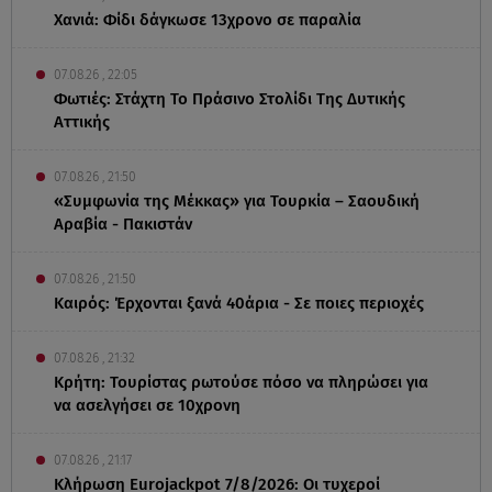
Χανιά: Φίδι δάγκωσε 13χρονο σε παραλία
07.08.26 , 22:05
Φωτιές: Στάχτη Το Πράσινο Στολίδι Της Δυτικής
Αττικής
07.08.26 , 21:50
«Συμφωνία της Μέκκας» για Τουρκία – Σαουδική
Αραβία - Πακιστάν
07.08.26 , 21:50
Καιρός: Έρχονται ξανά 40άρια - Σε ποιες περιοχές
07.08.26 , 21:32
Κρήτη: Τουρίστας ρωτούσε πόσο να πληρώσει για
να ασελγήσει σε 10χρονη
07.08.26 , 21:17
Κλήρωση Eurojackpot 7/8/2026: Οι τυχεροί