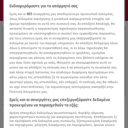
Ενδιαφερόμαστε για το απόρρητό σας
Εμείς και οι
603
συνεργάτες μας αποθηκεύουμε προσωπικά δεδομένα,
όπως δεδομένα περιήγησης ή μοναδικά αναγνωριστικά στοιχεία, και
έχουμε πρόσβαση σε αυτά στη συσκευή σας. Αν επιλέξετε Αποδοχή, θα
καταστεί δυνατή η ενεργοποίηση τεχνολογιών παρακολούθησης
προκειμένου να υποστηριχθούν οι σκοποί που εμφανίζονται παρακάτω,
για τους οποίους εμείς και οι συνεργάτες μας επεξεργαζόμαστε τα
δεδομένα με σκοπό την παροχή υπηρεσιών. Αν επιλέξετε Απόρριψη όλων
όλων ή αποσύρετε τη συγκατάθεσή σας, οι εν λόγω τεχνολογίες θα
απενεργοποιηθούν. Αν απενεργοποιηθούν οι ιχνηλάτες, ορισμένο
περιεχόμενο και κάποιες από τις διαφημίσεις που βλέπετε ενδέχεται να
μην είναι τόσο σχετικές με εσάς. Μπορείτε να επανεμφανίσετε αυτό το
μενού για να αλλάξετε τις επιλογές σας ή να αποσύρετε τη συναίνεσή σας
ανά πάσα στιγμή πατώντας τον σύνδεσμο Διαχείριση προτιμήσεων στο
κάτω μέρος της ιστοσελίδας [ή το αιωρούμενο εικονίδιο στο κάτω
αριστερό μέρος της ιστοσελίδας, εάν υπάρχει]. Οι επιλογές σας θα τεθούν
σε ισχύ στον Ιστότοπος. Για περισσότερες λεπτομέρειες ανατρέξτε στην
Πολιτική Απορρήτου μας.
Εμείς και οι συνεργάτες μας επεξεργαζόμαστε δεδομένα
10.06.26, 11:23
προκειμένου να παρασχεθούν τα εξής:
Το πρώτο αντιγόνο εμβόλιο σχεδιασμένο
από τεχνητή νοημοσύνη είναι γεγονός!
Χρήση επακριβών δεδομένων γεωεντοπισμού. Ακριβής σάρωση
χαρακτηριστικών συσκευής για αναγνώριση ταυτότητας. Αποθήκευση ή/
και πρόσβαση στα δεδομένα μιας συσκευής. Εξατομικευμένη διαφήμιση
και περιεχόμενο, μέτρηση διαφήμισης και περιεχομένου, έρευνα κοινού