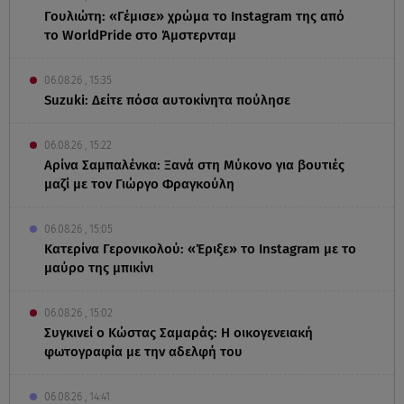
Γουλιώτη: «Γέμισε» χρώμα το Instagram της από
το WorldPride στο Άμστερνταμ
06.08.26 , 15:35
Suzuki: Δείτε πόσα αυτοκίνητα πούλησε
06.08.26 , 15:22
Αρίνα Σαμπαλένκα: Ξανά στη Μύκονο για βουτιές
μαζί με τον Γιώργο Φραγκούλη
06.08.26 , 15:05
Κατερίνα Γερονικολού: «Έριξε» το Instagram με το
μαύρο της μπικίνι
06.08.26 , 15:02
Συγκινεί ο Κώστας Σαμαράς: Η οικογενειακή
φωτογραφία με την αδελφή του
06.08.26 , 14:41