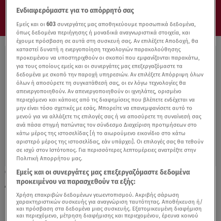
Ενδιαφερόμαστε για το απόρρητό σας
Εμείς και οι
603
συνεργάτες μας αποθηκεύουμε προσωπικά δεδομένα,
όπως δεδομένα περιήγησης ή μοναδικά αναγνωριστικά στοιχεία, και
έχουμε πρόσβαση σε αυτά στη συσκευή σας. Αν επιλέξετε Αποδοχή, θα
καταστεί δυνατή η ενεργοποίηση τεχνολογιών παρακολούθησης
προκειμένου να υποστηριχθούν οι σκοποί που εμφανίζονται παρακάτω,
για τους οποίους εμείς και οι συνεργάτες μας επεξεργαζόμαστε τα
δεδομένα με σκοπό την παροχή υπηρεσιών. Αν επιλέξετε Απόρριψη όλων
όλων ή αποσύρετε τη συγκατάθεσή σας, οι εν λόγω τεχνολογίες θα
απενεργοποιηθούν. Αν απενεργοποιηθούν οι ιχνηλάτες, ορισμένο
περιεχόμενο και κάποιες από τις διαφημίσεις που βλέπετε ενδέχεται να
μην είναι τόσο σχετικές με εσάς. Μπορείτε να επανεμφανίσετε αυτό το
μενού για να αλλάξετε τις επιλογές σας ή να αποσύρετε τη συναίνεσή σας
ανά πάσα στιγμή πατώντας τον σύνδεσμο Διαχείριση προτιμήσεων στο
κάτω μέρος της ιστοσελίδας [ή το αιωρούμενο εικονίδιο στο κάτω
αριστερό μέρος της ιστοσελίδας, εάν υπάρχει]. Οι επιλογές σας θα τεθούν
σε ισχύ στον Ιστότοπος. Για περισσότερες λεπτομέρειες ανατρέξτε στην
Πολιτική Απορρήτου μας.
Εμείς και οι συνεργάτες μας επεξεργαζόμαστε δεδομένα
17.10.21, 15:59
προκειμένου να παρασχεθούν τα εξής:
Αφεντικό και σκύλος σε… ρεσιτάλ
ροχαλίσματος
Χρήση επακριβών δεδομένων γεωεντοπισμού. Ακριβής σάρωση
χαρακτηριστικών συσκευής για αναγνώριση ταυτότητας. Αποθήκευση ή/
και πρόσβαση στα δεδομένα μιας συσκευής. Εξατομικευμένη διαφήμιση
και περιεχόμενο, μέτρηση διαφήμισης και περιεχομένου, έρευνα κοινού