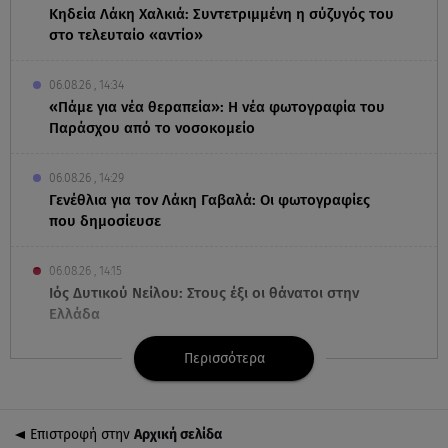
Κηδεία Λάκη Χαλκιά: Συντετριμμένη η σύζυγός του
στο τελευταίο «αντίο»
06.08.26 , 14:34
«Πάμε για νέα θεραπεία»: Η νέα φωτογραφία του
Παράσχου από το νοσοκομείο
06.08.26 , 14:29
Γενέθλια για τον Λάκη Γαβαλά: Οι φωτογραφίες
που δημοσίευσε
06.08.26 , 14:15
Ιός Δυτικού Νείλου: Στους έξι οι θάνατοι στην
Ελλάδα
Περισσότερα
06.08.26 , 14:04
Κυψέλη: Προφυλακίστηκε ο 26χρονος - Τήρησε το
δικαίωμα της σιωπής
Επιστροφή στην
Αρχική σελίδα