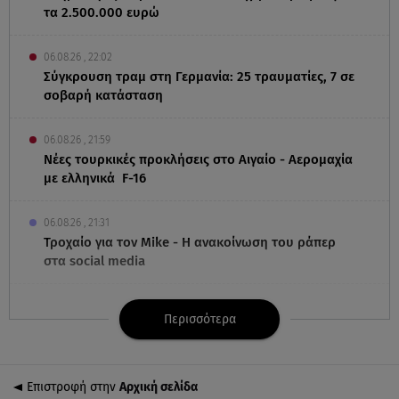
τα 2.500.000 ευρώ
06.08.26 , 22:02
Σύγκρουση τραμ στη Γερμανία: 25 τραυματίες, 7 σε
σοβαρή κατάσταση
06.08.26 , 21:59
Νέες τουρκικές προκλήσεις στο Αιγαίο - Αερομαχία
με ελληνικά F-16
06.08.26 , 21:31
Τροχαίο για τον Mike - Η ανακοίνωση του ράπερ
στα social media
06.08.26 , 21:22
Περισσότερα
Ισραήλ - Κύπρος - Κρήτη: Το μεγαλύτερο
υποθαλάσσιο καλώδιο στον κόσμο
Επιστροφή στην
Αρχική σελίδα
06.08.26 , 21:07