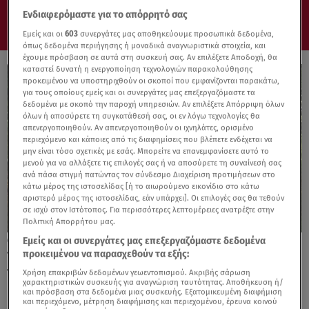
Ενδιαφερόμαστε για το απόρρητό σας
Εμείς και οι
603
συνεργάτες μας αποθηκεύουμε προσωπικά δεδομένα,
όπως δεδομένα περιήγησης ή μοναδικά αναγνωριστικά στοιχεία, και
έχουμε πρόσβαση σε αυτά στη συσκευή σας. Αν επιλέξετε Αποδοχή, θα
καταστεί δυνατή η ενεργοποίηση τεχνολογιών παρακολούθησης
προκειμένου να υποστηριχθούν οι σκοποί που εμφανίζονται παρακάτω,
για τους οποίους εμείς και οι συνεργάτες μας επεξεργαζόμαστε τα
δεδομένα με σκοπό την παροχή υπηρεσιών. Αν επιλέξετε Απόρριψη όλων
όλων ή αποσύρετε τη συγκατάθεσή σας, οι εν λόγω τεχνολογίες θα
απενεργοποιηθούν. Αν απενεργοποιηθούν οι ιχνηλάτες, ορισμένο
περιεχόμενο και κάποιες από τις διαφημίσεις που βλέπετε ενδέχεται να
μην είναι τόσο σχετικές με εσάς. Μπορείτε να επανεμφανίσετε αυτό το
μενού για να αλλάξετε τις επιλογές σας ή να αποσύρετε τη συναίνεσή σας
ανά πάσα στιγμή πατώντας τον σύνδεσμο Διαχείριση προτιμήσεων στο
κάτω μέρος της ιστοσελίδας [ή το αιωρούμενο εικονίδιο στο κάτω
αριστερό μέρος της ιστοσελίδας, εάν υπάρχει]. Οι επιλογές σας θα τεθούν
σε ισχύ στον Ιστότοπος. Για περισσότερες λεπτομέρειες ανατρέξτε στην
Πολιτική Απορρήτου μας.
Εμείς και οι συνεργάτες μας επεξεργαζόμαστε δεδομένα
22.04.24, 14:27
προκειμένου να παρασχεθούν τα εξής:
Τρέξε στα πανέμορφα μονοπάτια του
Τιλφουσίου ανάμεσα σε βελανιδιές
Χρήση επακριβών δεδομένων γεωεντοπισμού. Ακριβής σάρωση
χαρακτηριστικών συσκευής για αναγνώριση ταυτότητας. Αποθήκευση ή/
και πρόσβαση στα δεδομένα μιας συσκευής. Εξατομικευμένη διαφήμιση
και περιεχόμενο, μέτρηση διαφήμισης και περιεχομένου, έρευνα κοινού