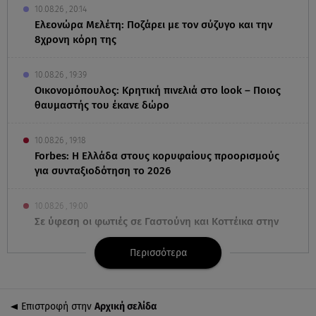
10.08.26 , 20:14
Ελεονώρα Μελέτη: Ποζάρει με τον σύζυγο και την
8χρονη κόρη της
10.08.26 , 19:39
Οικονομόπουλος: Κρητική πινελιά στο look – Ποιος
θαυμαστής του έκανε δώρο
10.08.26 , 19:18
Forbes: Η Ελλάδα στους κορυφαίους προορισμούς
για συνταξιοδότηση το 2026
10.08.26 , 19:00
Σε ύφεση οι φωτιές σε Γαστούνη και Κοττέικα στην
Ηλεία
Περισσότερα
10.08.26 , 18:58
Lepas: Δείτε τι σημαίνει το όνομα της μάρκας
Επιστροφή στην
Αρχική σελίδα