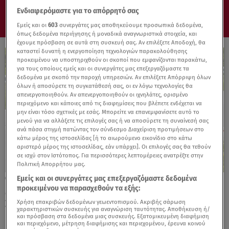
Ενδιαφερόμαστε για το απόρρητό σας
Εμείς και οι
603
συνεργάτες μας αποθηκεύουμε προσωπικά δεδομένα,
όπως δεδομένα περιήγησης ή μοναδικά αναγνωριστικά στοιχεία, και
έχουμε πρόσβαση σε αυτά στη συσκευή σας. Αν επιλέξετε Αποδοχή, θα
καταστεί δυνατή η ενεργοποίηση τεχνολογιών παρακολούθησης
προκειμένου να υποστηριχθούν οι σκοποί που εμφανίζονται παρακάτω,
για τους οποίους εμείς και οι συνεργάτες μας επεξεργαζόμαστε τα
δεδομένα με σκοπό την παροχή υπηρεσιών. Αν επιλέξετε Απόρριψη όλων
όλων ή αποσύρετε τη συγκατάθεσή σας, οι εν λόγω τεχνολογίες θα
απενεργοποιηθούν. Αν απενεργοποιηθούν οι ιχνηλάτες, ορισμένο
περιεχόμενο και κάποιες από τις διαφημίσεις που βλέπετε ενδέχεται να
μην είναι τόσο σχετικές με εσάς. Μπορείτε να επανεμφανίσετε αυτό το
μενού για να αλλάξετε τις επιλογές σας ή να αποσύρετε τη συναίνεσή σας
ανά πάσα στιγμή πατώντας τον σύνδεσμο Διαχείριση προτιμήσεων στο
κάτω μέρος της ιστοσελίδας [ή το αιωρούμενο εικονίδιο στο κάτω
αριστερό μέρος της ιστοσελίδας, εάν υπάρχει]. Οι επιλογές σας θα τεθούν
σε ισχύ στον Ιστότοπος. Για περισσότερες λεπτομέρειες ανατρέξτε στην
Πολιτική Απορρήτου μας.
Εμείς και οι συνεργάτες μας επεξεργαζόμαστε δεδομένα
25.05.24, 18:00
προκειμένου να παρασχεθούν τα εξής:
MINI John Cooper Works: Ντεμπούτο στις
24 Ώρες του Nürburgring
Χρήση επακριβών δεδομένων γεωεντοπισμού. Ακριβής σάρωση
χαρακτηριστικών συσκευής για αναγνώριση ταυτότητας. Αποθήκευση ή/
και πρόσβαση στα δεδομένα μιας συσκευής. Εξατομικευμένη διαφήμιση
και περιεχόμενο, μέτρηση διαφήμισης και περιεχομένου, έρευνα κοινού