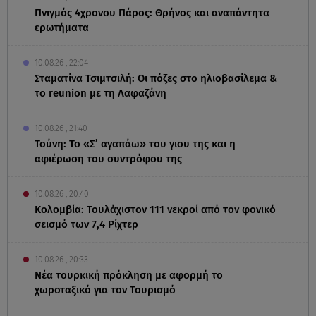
Πνιγμός 4χρονου Πάρος: Θρήνος και αναπάντητα
ερωτήματα
10.08.26 , 22:04
Σταματίνα Τσιμτσιλή: Οι πόζες στο ηλιοβασίλεμα &
το reunion με τη Λαφαζάνη
10.08.26 , 21:40
Τούνη: Το «Σ’ αγαπάω» του γιου της και η
αφιέρωση του συντρόφου της
10.08.26 , 20:40
Κολομβία: Τουλάχιστον 111 νεκροί από τον φονικό
σεισμό των 7,4 Ρίχτερ
10.08.26 , 20:33
Νέα τουρκική πρόκληση με αφορμή το
χωροταξικό για τον Τουρισμό