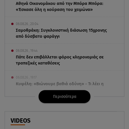
Αθηνά Οικονομάκου από την Μπόρα Μπόρα:
«Έσκασε όλη η κούραση του χειμώνα»
06.08.26 , 20:04
Σαμοθράκη: Συγκλονιστική διάσωση 15χρονης
από δύσβατο φαράγγι
06.08.26 , 19:44
Πότε δεν επιβάλλεται φόρος κληρονομιάς σε
τραπεζικές καταθέσεις
06.08.26 , 19:17
Κυψέλη: «Βιώνουμε βαθιά οδύνη» - Τι λέει η
οικογένεια της Λίζα
Περισσότερα
06.08.26 , 19:10
Μπαντέρας: «Η καρδιακή προσβολή ήταν το
καλύτερο πράγμα που μου συνέβη»
VIDEOS