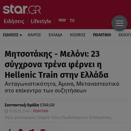
Ειδήσεις
Lifestyle
ΕΙΔΗΣΕΙΣ
ΚΑΙΡΟΣ
ΕΛΛΑΔΑ
ΚΟΣΜΟΣ
ΠΟΛΙΤΙΚΗ
ΕΚΛΟΓ
Μητσοτάκης - Μελόνι: 23
σύγχρονα τρένα φέρνει η
Hellenic Train στην Ελλάδα
Ανταγωνιστικότητα, Άμυνα, Μεταναστευτικό
στο επίκεντρο των συζητήσεων
Συντακτική Ομάδα
STAR.GR
12.05.25, 17:40
ΠΟΛΙΤΙΚΗ
Πηγή: φωτογραφίες Γραφείο Τύπου Πρωθυπουργού/ Δ.Παπαμήτσος