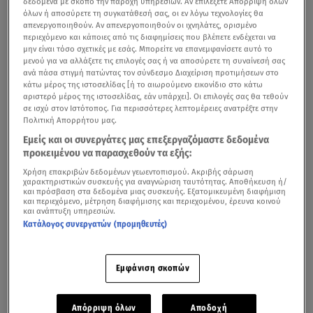
δεδομένα με σκοπό την παροχή υπηρεσιών. Αν επιλέξετε Απόρριψη όλων
όλων ή αποσύρετε τη συγκατάθεσή σας, οι εν λόγω τεχνολογίες θα
απενεργοποιηθούν. Αν απενεργοποιηθούν οι ιχνηλάτες, ορισμένο
περιεχόμενο και κάποιες από τις διαφημίσεις που βλέπετε ενδέχεται να
μην είναι τόσο σχετικές με εσάς. Μπορείτε να επανεμφανίσετε αυτό το
μενού για να αλλάξετε τις επιλογές σας ή να αποσύρετε τη συναίνεσή σας
ανά πάσα στιγμή πατώντας τον σύνδεσμο Διαχείριση προτιμήσεων στο
κάτω μέρος της ιστοσελίδας [ή το αιωρούμενο εικονίδιο στο κάτω
αριστερό μέρος της ιστοσελίδας, εάν υπάρχει]. Οι επιλογές σας θα τεθούν
σε ισχύ στον Ιστότοπος. Για περισσότερες λεπτομέρειες ανατρέξτε στην
Πολιτική Απορρήτου μας.
Εμείς και οι συνεργάτες μας επεξεργαζόμαστε δεδομένα
Οριστικοποιήθηκαν oi συμφωνίες στα πεδία της
προκειμένου να παρασχεθούν τα εξής:
ενέργειας και των επενδύσεων στις σιδηροδρομικές
Χρήση επακριβών δεδομένων γεωεντοπισμού. Ακριβής σάρωση
μεταφορές κατά το σημερινό 2ο Ανώτατο Συμβούλιο
χαρακτηριστικών συσκευής για αναγνώριση ταυτότητας. Αποθήκευση ή/
και πρόσβαση στα δεδομένα μιας συσκευής. Εξατομικευμένη διαφήμιση
Συνεργασίας Ελλάδας - Ιταλίας, που συνεδρίασε στη
και περιεχόμενο, μέτρηση διαφήμισης και περιεχομένου, έρευνα κοινού
και ανάπτυξη υπηρεσιών.
Ρώμη.
Κατάλογος συνεργατών (προμηθευτές)
Στη συνεδρίαση, όπως επίσης στη συνάντηση των
Πρωθυπουργών
Κυριάκου Μητσοτάκη
και
Τζόρτζια Μελόνι
,
Εμφάνιση σκοπών
βρέθηκαν επίσης στο επίκεντρο η συνεργασία των δύο
χωρών στους τομείς της Ανταγωνιστικότητας, της
Απόρριψη όλων
Αποδοχή