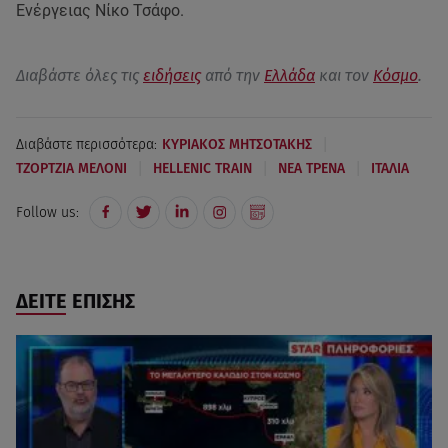
Ενέργειας Νίκο Τσάφο.
Διαβάστε όλες τις
ειδήσεις
από την
Ελλάδα
και τον
Κόσμο
.
|
Διαβάστε περισσότερα:
ΚΥΡΙΑΚΟΣ ΜΗΤΣΟΤΑΚΗΣ
|
|
|
ΤΖΟΡΤΖΙΑ ΜΕΛΟΝΙ
HELLENIC TRAIN
ΝΕΑ ΤΡΕΝΑ
ΙΤΑΛΙΑ
Follow us:
ΔΕΙΤΕ ΕΠΙΣΗΣ