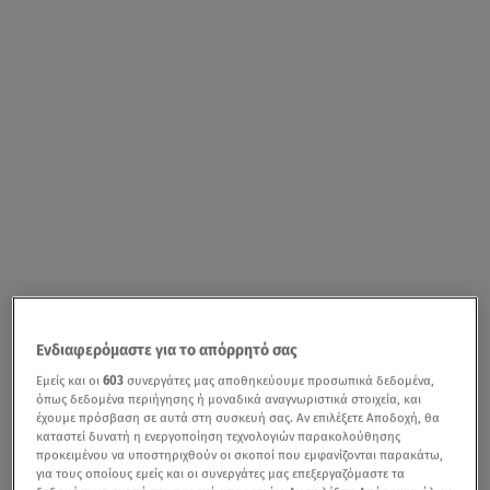
Ενδιαφερόμαστε για το απόρρητό σας
Εμείς και οι
603
συνεργάτες μας αποθηκεύουμε προσωπικά δεδομένα,
όπως δεδομένα περιήγησης ή μοναδικά αναγνωριστικά στοιχεία, και
έχουμε πρόσβαση σε αυτά στη συσκευή σας. Αν επιλέξετε Αποδοχή, θα
καταστεί δυνατή η ενεργοποίηση τεχνολογιών παρακολούθησης
προκειμένου να υποστηριχθούν οι σκοποί που εμφανίζονται παρακάτω,
για τους οποίους εμείς και οι συνεργάτες μας επεξεργαζόμαστε τα