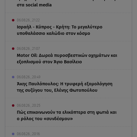
στα social media
06.08.26 , 21:22
Ισραήλ - Κύπρος - Κρήτη: Το μεγαλύτερο
υποθαλάσσιο καλώδιο στον κόσμο
06.08.26 , 21:07
Motor Oil: Δωρεά πυροσβεστικών οχημάτων και
εξοπλισμού στον Άγιο Βασίλειο
06.08.26 , 20:49
Άκης Παυλόπουλος: Η τρυφερή εξομολόγηση
της συζύγου του, Ελένης Φωτοπούλου
06.08.26 , 20:25
Πώς επικοινωνούν τα ελικόπτερα στη φωτιά και
ο ρόλος του «συνδέσμου»
06.08.26 , 20:16