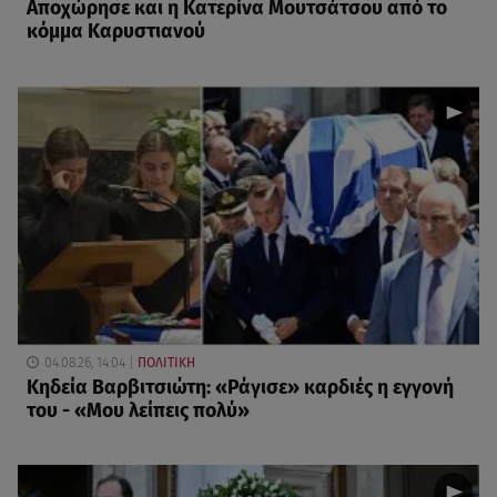
Αποχώρησε και η Κατερίνα Μουτσάτσου από το
κόμμα Καρυστιανού
04.08.26, 14:04
ΠΟΛΙΤΙΚΗ
Κηδεία Βαρβιτσιώτη: «Ράγισε» καρδιές η εγγονή
του - «Μου λείπεις πολύ»