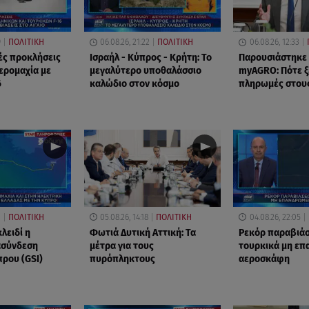
9
ΠΟΛΙΤΙΚΗ
06.08.26, 21:22
ΠΟΛΙΤΙΚΗ
06.08.26, 12:33
ές προκλήσεις
Ισραήλ - Κύπρος - Κρήτη: Το
Παρουσιάστηκε
Αερομαχία με
μεγαλύτερο υποθαλάσσιο
myAGRO: Πότε ξ
6
καλώδιο στον κόσμο
πληρωμές στου
1
ΠΟΛΙΤΙΚΗ
05.08.26, 14:18
ΠΟΛΙΤΙΚΗ
04.08.26, 22:05
κλειδί η
Φωτιά Δυτική Αττική: Τα
Ρεκόρ παραβιά
ασύνδεση
μέτρα για τους
τουρκικά μη ε
πρου (GSI)
πυρόπληκτους
αεροσκάφη