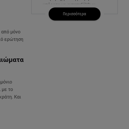
μπόρεσα να ανταπεξέλθω»
Περισσότερα
07.08.26 , 09:23
Γουδή: Γυναίκα έπεσε από τον
5ο όροφο πολυκατοικίας
 από μόνο
από ερώτηση
07.08.26 , 09:03
Η «καταραμένη»​​​​​​​ ζωή της
Ελίζαμπεθ Τέιλορ
αιώματα
07.08.26 , 08:51
Marfin: Έφτασε στην Αθήνα η
ημόνιο
46χρονη μετά την έκδοσή της
 με το
από τη Βρετανία
κράτη. Και
07.08.26 , 08:51
Χρηστίδου: Ο «photobomber»
ανάμεσα σε εκείνη και τη
Χριστίνα Κοντοβά