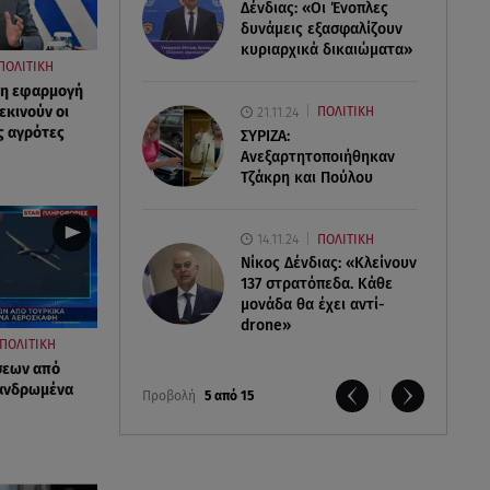
Δένδιας: «Οι Ένοπλες
δυνάμεις εξασφαλίζουν
κυριαρχικά δικαιώματα»
ΠΟΛΙΤΙΚΗ
 η εφαρμογή
εκινούν οι
21.11.24
ΠΟΛΙΤΙΚΗ
ς αγρότες
ΣΥΡΙΖΑ:
Ανεξαρτητοποιήθηκαν
Τζάκρη και Πούλου
14.11.24
ΠΟΛΙΤΙΚΗ
Νίκος Δένδιας: «Κλείνουν
137 στρατόπεδα. Kάθε
μονάδα θα έχει αντί-
drone»
ΠΟΛΙΤΙΚΗ
σεων από
πανδρωμένα
Προβολή
5 από 15