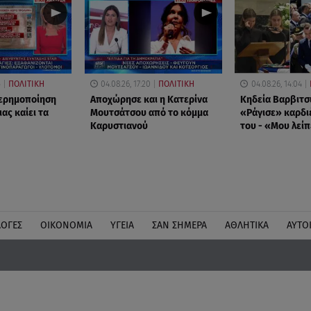
5
ΠΟΛΙΤΙΚΗ
04.08.26, 17:20
ΠΟΛΙΤΙΚΗ
04.08.26, 14:04
 ερημοποίηση
Αποχώρησε και η Κατερίνα
Κηδεία Βαρβιτσ
ας καίει τα
Μουτσάτσου από το κόμμα
«Ράγισε» καρδι
Καρυστιανού
του - «Μου λείπ
ΛΟΓΕΣ
ΟΙΚΟΝΟΜΙΑ
ΥΓΕΙΑ
ΣΑΝ ΣΗΜΕΡΑ
ΑΘΛΗΤΙΚΑ
ΑΥΤΟ