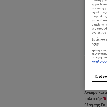
δυνατή η ε
εμφανίζοντα
την παροχή 
τεχνολογίες
διαφημίσεις
για να αλλά
Διαχείριση 
της ιστοσελί
ανατρέξτε σ
Εμείς και
εξής:
Χρήση επακ
ταυτότητας.
περιεχόμενο
Κατάλογος 
Εμφάνισ
Το
τουρκολι
Άγκυρα κατα
πολιτικής
Πί
θέση της Επ