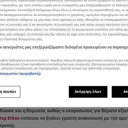
νεργοποίηση τεχνολογιών παρακολούθησης προκειμένου να υποστηριχθούν οι σκοποί
ι παρακάτω, για τους οποίους εμείς και οι συνεργάτες μας επεξεργαζόμαστε τα δεδομέ
υπηρεσιών. Αν επιλέξετε Απόρριψη όλων όλων ή αποσύρετε τη συγκατάθεσή σας, οι ε
 θα απενεργοποιηθούν. Αν απενεργοποιηθούν οι ιχνηλάτες, ορισμένο περιεχόμενο και κά
 που βλέπετε ενδέχεται να μην είναι τόσο σχετικές με εσάς. Μπορείτε να επανεμφανίσετ
ξετε τις επιλογές σας ή να αποσύρετε τη συναίνεσή σας ανά πάσα στιγμή πατώντας τον
προτιμήσεων στο κάτω μέρος της ιστοσελίδας [ή το αιωρούμενο εικονίδιο στο κάτω α
δας, εάν υπάρχει]. Οι επιλογές σας θα τεθούν σε ισχύ στον Ιστότοπος. Για περισσότερε
την Πολιτική Απορρήτου μας.
 οι συνεργάτες μας επεξεργαζόμαστε δεδομένα προκειμένου να παρασχ
ριβών δεδομένων γεωεντοπισμού. Ακριβής σάρωση χαρακτηριστικών συσκευής για αν
 Αποθήκευση ή/και πρόσβαση στα δεδομένα μιας συσκευής. Εξατομικευμένη διαφήμι
, μέτρηση διαφήμισης και περιεχομένου, έρευνα κοινού και ανάπτυξη υπηρεσιών.
Δείτε περισσότερα άρθρα μας στα αποτελέσματα αναζήτησης
συνεργατών (προμηθευτές)
Add star.gr on Google
η σκοπών
Απόρριψη όλων
Απ
βυκό μνημόνιο
και τη νέα συμφωνία της κυβέρνησης της Τρίπ
δίκασε και η Κομισιόν, καθώς ο εκπρόσωπος για θέματα εξω
τερ Στάνο
έσπευσε να βγάλει γραπτή ανακοίνωση με την αμ
ιτροπής.