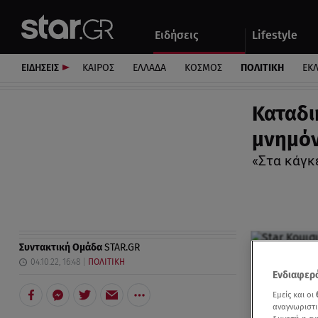
Αθλητικά
Quiz
Ειδήσεις
Lifestyle
Αυτοκίνητο
ΕΙΔΗΣΕΙΣ
ΚΑΙΡΟΣ
ΕΛΛΑΔΑ
ΚΟΣΜΟΣ
ΠΟΛΙΤΙΚΗ
ΕΚ
Καταδι
μνημόν
«Στα κάγκ
Συντακτική Ομάδα
STAR.GR
04.10.22, 16:48
ΠΟΛΙΤΙΚΗ
Ενδιαφερό
Εμείς και οι
αναγνωριστι