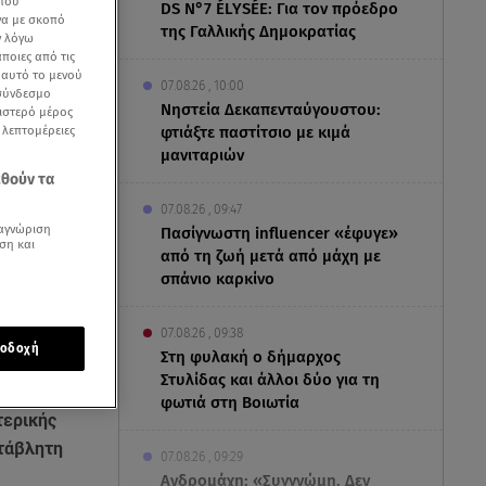
 που
DS N°7 ÉLYSÉE: Για τον πρόεδρο
να με σκοπό
της Γαλλικής Δημοκρατίας
ν λόγω
ποιες από τις
ε αυτό το μενού
07.08.26 , 10:00
 σύνδεσμο
Νηστεία Δεκαπενταύγουστου:
ριστερό μέρος
ς λεπτομέρειες
φτιάξτε παστίτσιο με κιμά
μανιταριών
εθούν τα
07.08.26 , 09:47
αγνώριση
Πασίγνωστη influencer «έφυγε»
ση και
από τη ζωή μετά από μάχη με
σπάνιο καρκίνο
07.08.26 , 09:38
οδοχή
Στη φυλακή ο δήμαρχος
Στυλίδας και άλλοι δύο για τη
ολης με την
φωτιά στη Βοιωτία
τερικής
ετάβλητη
07.08.26 , 09:29
Ανδρομάχη: «Συγγνώμη. Δεν