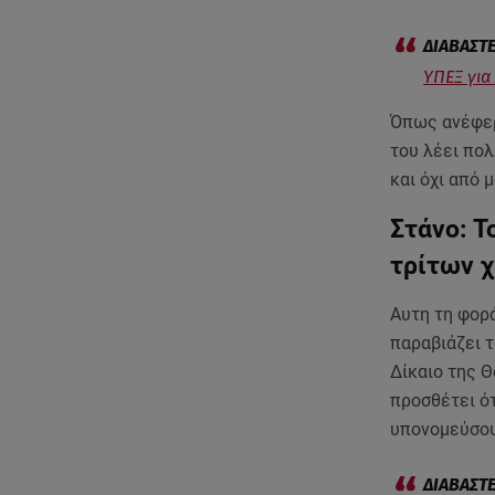
ΥΠΕΞ για
Όπως ανέφερ
του λέει πο
και όχι από 
Στάνο: Τ
τρίτων
Αυτη τη φορά
παραβιάζει 
Δίκαιο της Θ
προσθέτει ό
υπονομεύσου