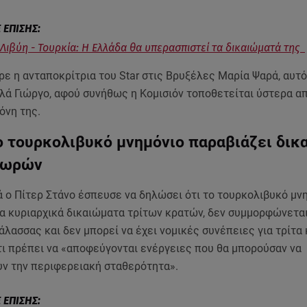
 Λιβύη - Τουρκία: Η Ελλάδα θα υπερασπιστεί τα δικαιώματά της
ε η ανταποκρίτρια του Star στις Βρυξέλες Μαρία Ψαρά, αυτό
λλά Γιώργο, αφού συνήθως η Κομισιόν τοποθετείται ύστερα 
μόνη της.
ο τουρκολιβυκό μνημόνιο παραβιάζει δικ
 χωρών
 ο Πίτερ Στάνο έσπευσε να δηλώσει ότι το τουρκολιβυκό μν
τα κυριαρχικά δικαιώματα τρίτων κρατών, δεν συμμορφώνεται
άλασσας και δεν μπορεί να έχει νομικές συνέπειες για τρίτα 
τι πρέπει να «αποφεύγονται ενέργειες που θα μπορούσαν να
ν την περιφερειακή σταθερότητα».