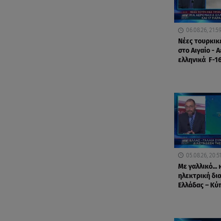
06.08.26, 21:5
Νέες τουρκικ
στο Αιγαίο - 
ελληνικά F-1
05.08.26, 20:5
Με γαλλικό... 
ηλεκτρική δι
Ελλάδας – Κύ