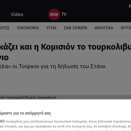
Video
ΛΟΓΕΣ
ΟΙΚΟΝΟΜΙΑ
ΥΓΕΙΑ
ΣΑΝ ΣΗΜΕΡΑ
ΑΘΛΗΤΙΚΑ
ΑΥΤΟ
κάζει και η Κομισιόν το τουρκολιβ
ιο
ελα» οι Τούρκοι για τη δήλωση του Στάνο
μαστε για το απόρρητό σας
603
συνεργάτες μας αποθηκεύουμε προσωπικά δεδομένα, όπως δεδομένα περιήγησης
κά στοιχεία, και έχουμε πρόσβαση σε αυτά στη συσκευή σας. Αν επιλέξετε Αποδοχή, θ