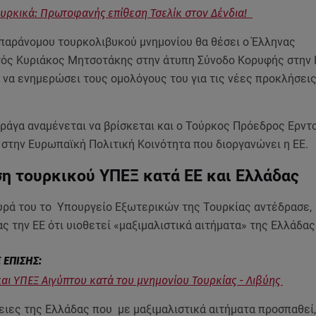
υρκικά: Πρωτοφανής επίθεση Τσελίκ στον Δένδια!
 παράνομου τουρκολιβυκού μνημονίου θα θέσει ο Έλληνας
ς Κυριάκος Μητσοτάκης στην άτυπη Σύνοδο Κορυφής στην 
 να ενημερώσει τους ομολόγους του για τις νέες προκλήσεις
ράγα αναμένεται να βρίσκεται και ο Τούρκος Πρόεδρος Ερντο
 στην Ευρωπαϊκή Πολιτική Κοινότητα που διοργανώνει η ΕΕ.
ση τουρκικού ΥΠΕΞ κατά ΕΕ και Ελλάδας
υρά του το Υπουργείο Εξωτερικών της Τουρκίας αντέδρασε,
 την ΕΕ ότι υιοθετεί «μαξιμαλιστικά αιτήματα» της Ελλάδας
και ΥΠΕΞ Αιγύπτου κατά του μνημονίου Τουρκίας - Λιβύης
ειες της Ελλάδας που με μαξιμαλιστικά αιτήματα προσπαθεί,