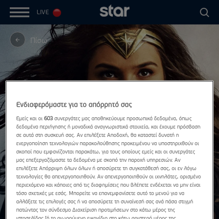
LIVE
Πίσω
Ενδιαφερόμαστε για το απόρρητό σας
Εμείς και οι
603
συνεργάτες μας αποθηκεύουμε προσωπικά δεδομένα, όπως
δεδομένα περιήγησης ή μοναδικά αναγνωριστικά στοιχεία, και έχουμε πρόσβαση
σε αυτά στη συσκευή σας. Αν επιλέξετε Αποδοχή, θα καταστεί δυνατή η
ενεργοποίηση τεχνολογιών παρακολούθησης προκειμένου να υποστηριχθούν οι
σκοποί που εμφανίζονται παρακάτω, για τους οποίους εμείς και οι συνεργάτες
μας επεξεργαζόμαστε τα δεδομένα με σκοπό την παροχή υπηρεσιών. Αν
επιλέξετε Απόρριψη όλων όλων ή αποσύρετε τη συγκατάθεσή σας, οι εν λόγω
τεχνολογίες θα απενεργοποιηθούν. Αν απενεργοποιηθούν οι ιχνηλάτες, ορισμένο
περιεχόμενο και κάποιες από τις διαφημίσεις που βλέπετε ενδέχεται να μην είναι
τόσο σχετικές με εσάς. Μπορείτε να επανεμφανίσετε αυτό το μενού για να
αλλάξετε τις επιλογές σας ή να αποσύρετε τη συναίνεσή σας ανά πάσα στιγμή
πατώντας τον σύνδεσμο Διαχείριση προτιμήσεων στο κάτω μέρος της
ιστοσελίδας [ή το αιωρούμενο εικονίδιο στο κάτω αριστερό μέρος της