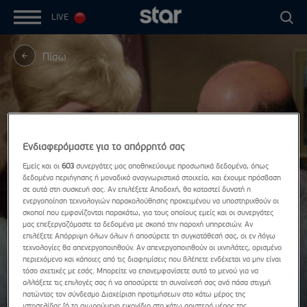
LIVE
Πίσω
Ενδιαφερόμαστε για το απόρρητό σας
Εμείς και οι
603
συνεργάτες μας αποθηκεύουμε προσωπικά δεδομένα, όπως
δεδομένα περιήγησης ή μοναδικά αναγνωριστικά στοιχεία, και έχουμε πρόσβαση
σε αυτά στη συσκευή σας. Αν επιλέξετε Αποδοχή, θα καταστεί δυνατή η
ενεργοποίηση τεχνολογιών παρακολούθησης προκειμένου να υποστηριχθούν οι
σκοποί που εμφανίζονται παρακάτω, για τους οποίους εμείς και οι συνεργάτες
μας επεξεργαζόμαστε τα δεδομένα με σκοπό την παροχή υπηρεσιών. Αν
επιλέξετε Απόρριψη όλων όλων ή αποσύρετε τη συγκατάθεσή σας, οι εν λόγω
τεχνολογίες θα απενεργοποιηθούν. Αν απενεργοποιηθούν οι ιχνηλάτες, ορισμένο
περιεχόμενο και κάποιες από τις διαφημίσεις που βλέπετε ενδέχεται να μην είναι
τόσο σχετικές με εσάς. Μπορείτε να επανεμφανίσετε αυτό το μενού για να
αλλάξετε τις επιλογές σας ή να αποσύρετε τη συναίνεσή σας ανά πάσα στιγμή
πατώντας τον σύνδεσμο Διαχείριση προτιμήσεων στο κάτω μέρος της
ιστοσελίδας [ή το αιωρούμενο εικονίδιο στο κάτω αριστερό μέρος της