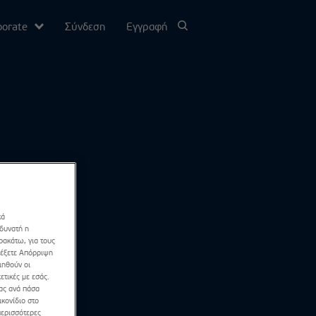
porate
Σύνδεση
Εγγραφή
υ
σίας
Channel
κά
 δυνατή η
ρακάτω, για τους
λέξετε Απόρριψη
ιηθούν οι
ετικές με εσάς.
σας ανά πάσα
κονίδιο στο
περισσότερες