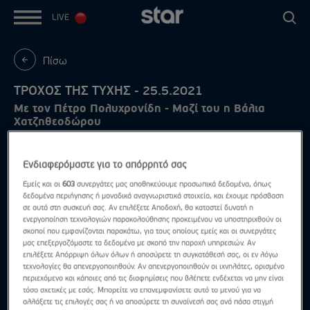
LIVE
Πίσω
ΤΡΟΧΟΣ ΤΗΣ ΤΥΧΗΣ - 25.5.2021
Με τον Πέτρο Πολυχρονίδη - Μαζί του η Βάλια
Χατζηθεοδώρου
Ενδιαφερόμαστε για το απόρρητό σας
Εμείς και οι
603
συνεργάτες μας αποθηκεύουμε προσωπικά δεδομένα, όπως
δεδομένα περιήγησης ή μοναδικά αναγνωριστικά στοιχεία, και έχουμε πρόσβαση
σε αυτά στη συσκευή σας. Αν επιλέξετε Αποδοχή, θα καταστεί δυνατή η
ενεργοποίηση τεχνολογιών παρακολούθησης προκειμένου να υποστηριχθούν οι
σκοποί που εμφανίζονται παρακάτω, για τους οποίους εμείς και οι συνεργάτες
μας επεξεργαζόμαστε τα δεδομένα με σκοπό την παροχή υπηρεσιών. Αν
επιλέξετε Απόρριψη όλων όλων ή αποσύρετε τη συγκατάθεσή σας, οι εν λόγω
τεχνολογίες θα απενεργοποιηθούν. Αν απενεργοποιηθούν οι ιχνηλάτες, ορισμένο
περιεχόμενο και κάποιες από τις διαφημίσεις που βλέπετε ενδέχεται να μην είναι
τόσο σχετικές με εσάς. Μπορείτε να επανεμφανίσετε αυτό το μενού για να
αλλάξετε τις επιλογές σας ή να αποσύρετε τη συναίνεσή σας ανά πάσα στιγμή