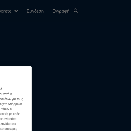
porate
Σύνδεση
Εγγραφή
υ
σίας
Channel
κά
 δυνατή η
ρακάτω, για τους
λέξετε Απόρριψη
ιηθούν οι
ετικές με εσάς.
σας ανά πάσα
κονίδιο στο
περισσότερες