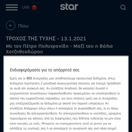
LIVE
Πίσω
ΤΡΟΧΟΣ ΤΗΣ ΤΥΧΗΣ - 13.1.2021
Με τον Πέτρο Πολυχρονίδη - Μαζί του η Βάλια
Χατζηθεοδώρου
Ενδιαφερόμαστε για το απόρρητό σας
Εμείς και οι
603
συνεργάτες μας αποθηκεύουμε προσωπικά δεδομένα, όπως
δεδομένα περιήγησης ή μοναδικά αναγνωριστικά στοιχεία, και έχουμε πρόσβαση
σε αυτά στη συσκευή σας. Αν επιλέξετε Αποδοχή, θα καταστεί δυνατή η
ενεργοποίηση τεχνολογιών παρακολούθησης προκειμένου να υποστηριχθούν οι
σκοποί που εμφανίζονται παρακάτω, για τους οποίους εμείς και οι συνεργάτες
μας επεξεργαζόμαστε τα δεδομένα με σκοπό την παροχή υπηρεσιών. Αν
επιλέξετε Απόρριψη όλων όλων ή αποσύρετε τη συγκατάθεσή σας, οι εν λόγω
τεχνολογίες θα απενεργοποιηθούν. Αν απενεργοποιηθούν οι ιχνηλάτες, ορισμένο
περιεχόμενο και κάποιες από τις διαφημίσεις που βλέπετε ενδέχεται να μην είναι
τόσο σχετικές με εσάς. Μπορείτε να επανεμφανίσετε αυτό το μενού για να
αλλάξετε τις επιλογές σας ή να αποσύρετε τη συναίνεσή σας ανά πάσα στιγμή